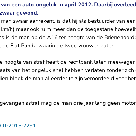
 van een auto-ongeluk in april 2012. Daarbij overlee
 zwaar gewond.
man zwaar aanrekent, is dat hij als bestuurder van een 
0 km/h) maar ook ruim meer dan de toegestane hoeveel
s is de man op de A16 ter hoogte van de Brienenoordb
 de Fiat Panda waarin de twee vrouwen zaten.
de hoogte van straf heeft de rechtbank laten meewegen
ats van het ongeluk snel hebben verlaten zonder zich 
n bleek de man al eerder te zijn veroordeeld voor het 
evangenisstraf mag de man drie jaar lang geen motor
- U verlaat Rechtspraak.nl
ROT:2015:2291