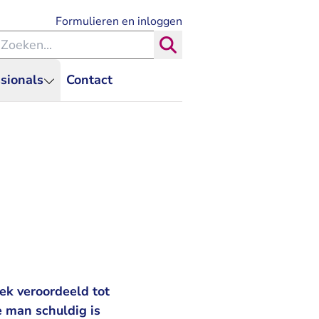
- U verlaat Rechtspraak.nl
Formulieren en inloggen
eken binnen de Rechtspraak
Zoeken
sionals
Contact
ek veroordeeld tot
 man schuldig is