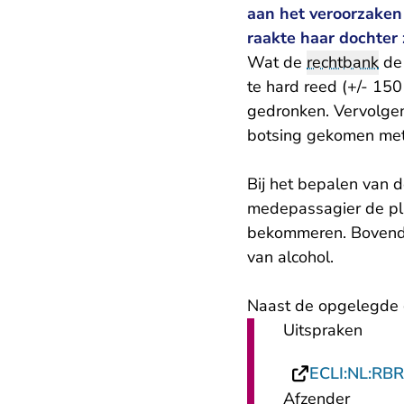
aan het veroorzaken
raakte haar dochter
Wat de
rechtbank
de 
te hard reed (+/- 15
gedronken. Vervolgen
botsing gekomen met
Bij het bepalen van 
medepassagier de pla
bekommeren. Bovendie
van alcohol.
Naast de opgelegde g
Uitspraken
ECLI:NL:RB
Afzender