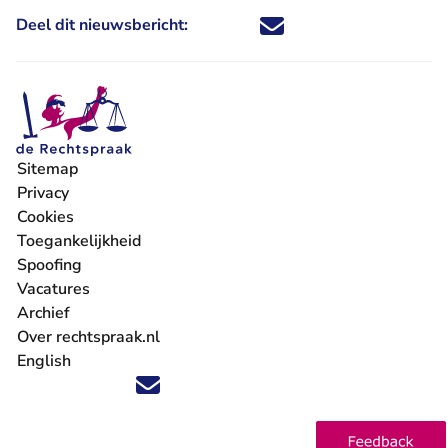
Deel dit nieuwsbericht:
Deel dit nieuwsbericht via X - U 
Deel dit nieuwsbericht via Fa
Deel dit nieuwsbericht via
Deel dit nieuwsbericht
Sitemap
Privacy
Cookies
Toegankelijkheid
Spoofing
Vacatures
- U verlaat Rechtspraak.nl
Archief
Over rechtspraak.nl
English
Volg ons op X (Twitter) - U verlaat Rechtspraak.nl
Volg ons op Facebook - U verlaat Rechtspraak.nl
Volg ons op Instagram - U verlaat Rechtspraak.nl
Volg ons op Youtube - U verlaat Rechtspraak.nl
Volg ons op LinkedIn - U verlaat Rechtspraak.n
'Blijf op de hoogte' nieuwsbrief - U verlaat