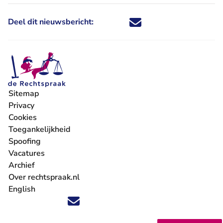
Deel dit nieuwsbericht:
Deel dit nieuwsbericht via X - U 
Deel dit nieuwsbericht via Fa
Deel dit nieuwsbericht via
Deel dit nieuwsbericht
Sitemap
Privacy
Cookies
Toegankelijkheid
Spoofing
Vacatures
- U verlaat Rechtspraak.nl
Archief
Over rechtspraak.nl
English
Volg ons op X (Twitter) - U verlaat Rechtspraak.nl
Volg ons op Facebook - U verlaat Rechtspraak.nl
Volg ons op Instagram - U verlaat Rechtspraak.nl
Volg ons op Youtube - U verlaat Rechtspraak.nl
Volg ons op LinkedIn - U verlaat Rechtspraak.n
'Blijf op de hoogte' nieuwsbrief - U verlaat