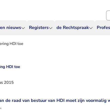
Zo
 en nieuws
Registers
de Rechtspraak
Profes
ering HDI toe
ing HDI toe
us 2015
van de raad van bestuur van HDI moet zijn voormalig 
.