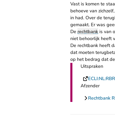
Vast is komen te sta
behoeve van zichzelf
in had. Over de teru
gemaakt. Er was geen
De
rechtbank
is van o
niet behoorlijk heeft
De rechtbank heeft d
dat moeten terugbeta
op het bedrag dat d
Uitspraken
ECLI:NL:RB
Afzender
Rechtbank 