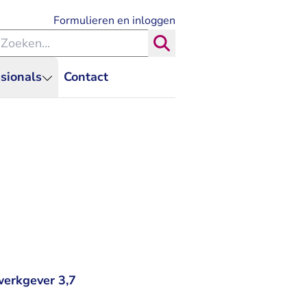
- U verlaat Rechtspraak.nl
Formulieren en inloggen
eken binnen de Rechtspraak
Zoeken
sionals
Contact
werkgever 3,7