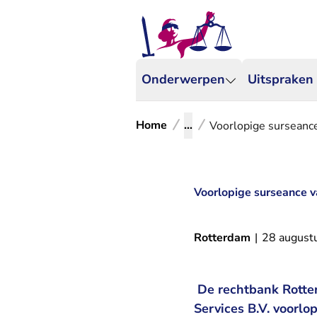
Onderwerpen
Uitspraken
Home
...
Voorlopige surseance
Voorlopige surseance va
Rotterdam
|
28 august
De rechtbank Rotter
Services B.V. voorlo