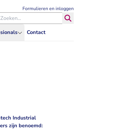
- U verlaat Rechtspraak.nl
Formulieren en inloggen
eken binnen de Rechtspraak
Zoeken
sionals
Contact
ech Industrial
ders zijn benoemd: