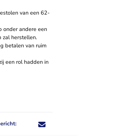
gestolen van een 62-
ep onder andere een
 zal herstellen.
g betalen van ruim
ij een rol hadden in
ericht:
Deel dit nieuwsbericht via X - U verlaat Rechtspraa
Deel dit nieuwsbericht via Facebook - U verlaat
Deel dit nieuwsbericht via e-mail
Deel dit nieuwsbericht via LinkedIn - U v