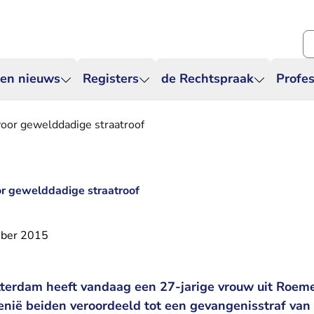
Zo
 en nieuws
Registers
de Rechtspraak
Profes
voor gewelddadige straatroof
or gewelddadige straatroof
ber 2015
terdam heeft vandaag een 27-jarige vrouw uit Roem
nië beiden veroordeeld tot een gevangenisstraf van 