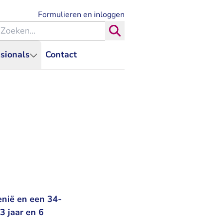
- U verlaat Rechtspraak.nl
Formulieren en inloggen
eken binnen de Rechtspraak
Zoeken
sionals
Contact
enië en een 34-
3 jaar en 6