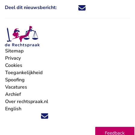
Deel dit nieuwsbericht:
Deel dit nieuwsbericht via X - U 
Deel dit nieuwsbericht via Fa
Deel dit nieuwsbericht via
Deel dit nieuwsbericht
Sitemap
Privacy
Cookies
Toegankelijkheid
Spoofing
Vacatures
- U verlaat Rechtspraak.nl
Archief
Over rechtspraak.nl
English
Volg ons op X (Twitter) - U verlaat Rechtspraak.nl
Volg ons op Facebook - U verlaat Rechtspraak.nl
Volg ons op Instagram - U verlaat Rechtspraak.nl
Volg ons op Youtube - U verlaat Rechtspraak.nl
Volg ons op LinkedIn - U verlaat Rechtspraak.n
'Blijf op de hoogte' nieuwsbrief - U verlaat