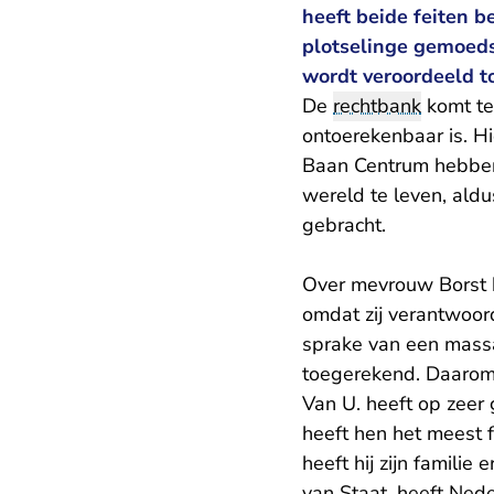
heeft beide feiten b
plotselinge gemoeds
wordt veroordeeld t
De
rechtbank
komt ten
ontoerekenbaar is. H
Baan Centrum hebben g
wereld te leven, aldu
gebracht.
Over mevrouw Borst he
omdat zij verantwoor
sprake van een massa
toegerekend. Daarom 
Van U. heeft op zeer
heeft hen het meest f
heeft hij zijn famili
van Staat, heeft Nede