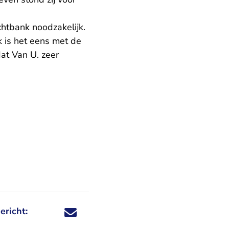
chtbank noodzakelijk.
k is het eens met de
dat Van U. zeer
ericht:
Deel dit nieuwsbericht via X - U verlaat Rechtspraa
Deel dit nieuwsbericht via Facebook - U verlaat
Deel dit nieuwsbericht via e-mail
Deel dit nieuwsbericht via LinkedIn - U v