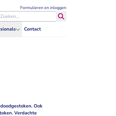
- U verlaat Rechtspraak.nl
Formulieren en inloggen
eken binnen de Rechtspraak
Zoeken
sionals
Contact
t doodgestoken. Ook
stoken. Verdachte