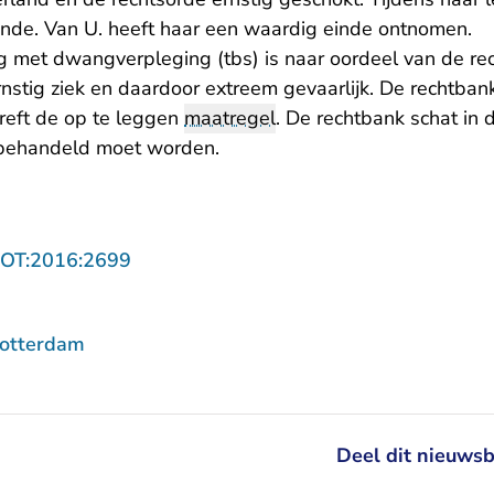
nde. Van U. heeft haar een waardig einde ontnomen.
ng met dwangverpleging (tbs) is naar oordeel van de re
rnstig ziek en daardoor extreem gevaarlijk. De rechtban
reft de op te leggen
maatregel
. De rechtbank schat in 
 behandeld moet worden.
- U verlaat Rechtspraak.nl
ROT:2016:2699
Rotterdam
Deel dit nieuwsb