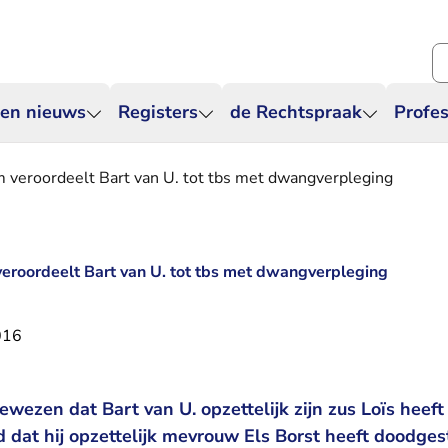
Zo
 en nieuws
Registers
de Rechtspraak
Profes
 veroordeelt Bart van U. tot tbs met dwangverpleging
eroordeelt Bart van U. tot tbs met dwangverpleging
016
wezen dat Bart van U. opzettelijk zijn zus Loïs heef
 dat hij opzettelijk mevrouw Els Borst heeft doodge