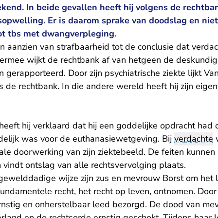
ekend. In beide gevallen heeft hij volgens de rechtb
opwelling. Er is daarom sprake van doodslag en niet
ot tbs met dwangverpleging.
 aanzien van strafbaarheid tot de conclusie dat verdac
iermee wijkt de rechtbank af van hetgeen de deskundig
erapporteerd. Door zijn psychiatrische ziekte lijkt Van 
s de rechtbank. In die andere wereld heeft hij zijn eige
eft hij verklaard dat hij een goddelijke opdracht had 
delijk was voor de euthanasiewetgeving. Bij
verdachte
w
le doorwerking van zijn ziektebeeld. De feiten kunne
vindt ontslag van alle rechtsvervolging plaats.
 gewelddadige wijze zijn zus en mevrouw Borst om het l
undamentele recht, het recht op leven, ontnomen. Door 
e ernstig en onherstelbaar leed bezorgd. De dood van me
rland en de rechtsorde ernstig geschokt. Tijdens haar l