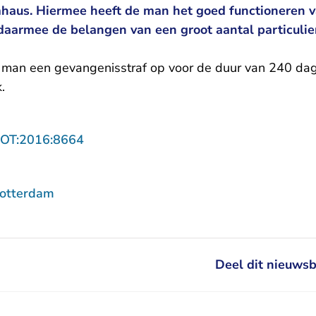
mhaus. Hiermee heeft de man het goed functioneren va
daarmee de belangen van een groot aantal particulier
 man een gevangenisstraf op voor de duur van 240 d
.
- U verlaat Rechtspraak.nl
ROT:2016:8664
Rotterdam
Deel dit nieuwsb