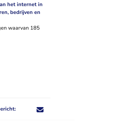
n het internet in
en, bedrijven en
agen waarvan 185
ericht:
Deel dit nieuwsbericht via X - U verlaat Rechtspraa
Deel dit nieuwsbericht via Facebook - U verlaat
Deel dit nieuwsbericht via e-mail
Deel dit nieuwsbericht via LinkedIn - U v