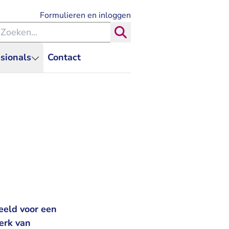
- U verlaat Rechtspraak.nl
Formulieren en inloggen
eken binnen de Rechtspraak
Zoeken
sionals
Contact
eeld voor een
erk van