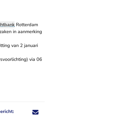
chtbank
Rotterdam
 zaken in aanmerking
ting van 2 januari
voorlichting) via 06
ericht:
Deel dit nieuwsbericht via X - U verlaat Rechtspraa
Deel dit nieuwsbericht via Facebook - U verlaat
Deel dit nieuwsbericht via e-mail
Deel dit nieuwsbericht via LinkedIn - U v