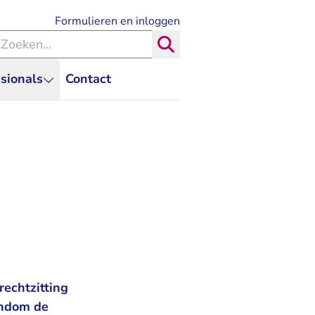
- U verlaat Rechtspraak.nl
Formulieren en inloggen
eken binnen de Rechtspraak
Zoeken
sionals
Contact
rechtzitting
ondom de