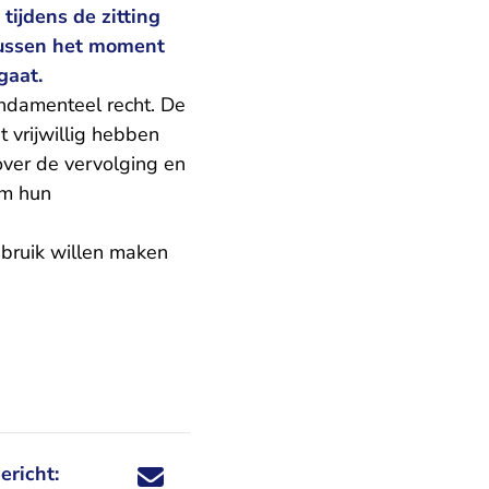
 tijdens de zitting
 tussen het moment
gaat.
fundamenteel recht. De
t vrijwillig hebben
over de vervolging en
om hun
bruik willen maken
ericht:
Deel dit nieuwsbericht via X - U verlaat Rechtspraa
Deel dit nieuwsbericht via Facebook - U verlaat
Deel dit nieuwsbericht via e-mail
Deel dit nieuwsbericht via LinkedIn - U v