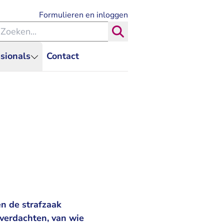
- U verlaat Rechtspraak.nl
Formulieren en inloggen
eken binnen de Rechtspraak
Zoeken
sionals
Contact
en de strafzaak
 verdachten, van wie