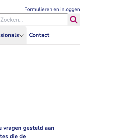
- U verlaat Rechtspraak.nl
Formulieren en inloggen
eken binnen de Rechtspraak
Zoeken
sionals
Contact
e vragen gesteld aan
tes die de