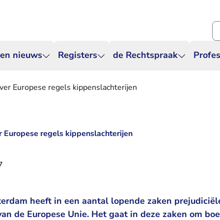
Zo
 en nieuws
Registers
de Rechtspraak
Profes
over Europese regels kippenslachterijen
r Europese regels kippenslachterijen
7
terdam heeft in een aantal lopende zaken prejudiciël
 van de Europese Unie. Het gaat in deze zaken om boe