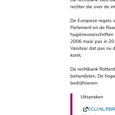
rechter die over de in
De Europese regels w
Parlement en de Raad
hygiënevoorschriften 
2006 maar pas in 201
Vandaar dat pas nu d
komt.
De rechtbank Rotterd
behandelen. De hoger
bedrijfsleven.
Uitspraken
ECLI:NL:RB