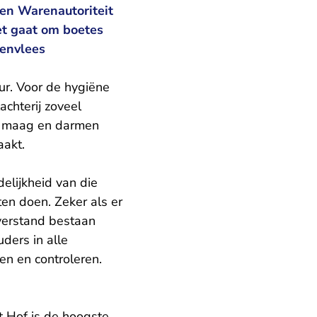
 en Warenautoriteit
et gaat om boetes
penvlees
ur. Voor de hygiëne
achterij zoveel
n maag en darmen
aakt.
elijkheid van die
en doen. Zeker als er
verstand bestaan
uders in alle
en en controleren.
 Hof is de hoogste