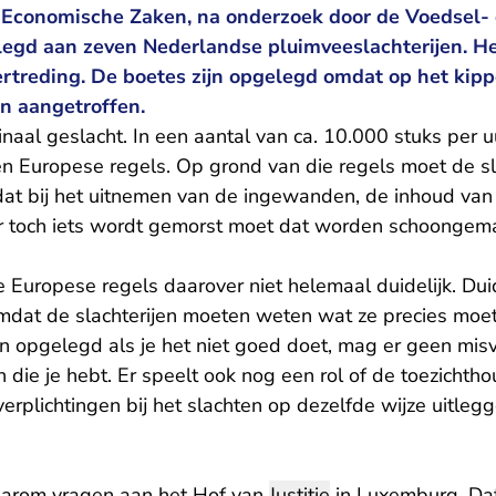
n Economische Zaken, na onderzoek door de Voedsel-
egd aan zeven Nederlandse pluimveeslachterijen. H
ertreding. De boetes zijn opgelegd omdat op het kip
jn aangetroffen.
aal geslacht. In een aantal van ca. 10.000 stuks per u
en Europese regels. Op grond van die regels moet de sl
dat bij het uitnemen van de ingewanden, de inhoud va
r toch iets wordt gemorst moet dat worden schoongem
 Europese regels daarover niet helemaal duidelijk. Duid
omdat de slachterijen moeten weten wat ze precies moet
 opgelegd als je het niet goed doet, mag er geen mis
 die je hebt. Er speelt ook nog een rol of de toezichtho
rplichtingen bij het slachten op dezelfde wijze uitlegg
aarom vragen aan het Hof van
Justitie
in Luxemburg. Dat