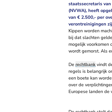
staatssecretaris va
(NVWA), heeft opgel
van € 2.500,- per ov
verontreinigingen zi
Kippen worden machin
bij dat slachten geld
mogelijk voorkomen 
wordt gemorst. Als e
De
rechtbank
vindt de
regels is belangrijk 
een boete kan worden
over de verplichtingen
Europese landen de ve
De rechtbank stelt d