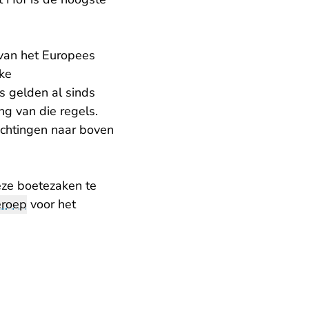
van het Europees
ke
s gelden al sinds
g van die regels.
ichtingen naar boven
eze boetezaken te
roep
voor het