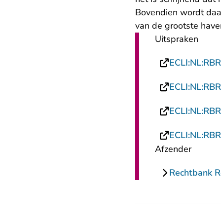
Bovendien wordt daa
van de grootste have
Uitspraken
ECLI:NL:RB
ECLI:NL:RB
ECLI:NL:RB
ECLI:NL:RB
Afzender
Rechtbank 