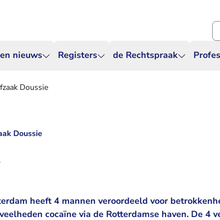
Zo
 en nieuws
Registers
de Rechtspraak
Profes
rafzaak Doussie
zaak Doussie
7
terdam heeft 4 mannen veroordeeld voor betrokkenhei
eveelheden cocaïne via de Rotterdamse haven. De 4 