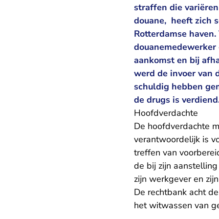
straffen die variëre
douane, heeft zich s
Rotterdamse haven. 
douanemedewerker e
aankomst en bij afh
werd de invoer van 
schuldig hebben gem
de drugs is verdiend
Hoofdverdachte
De hoofdverdachte m
verantwoordelijk is v
treffen van voorberei
de bij zijn aanstelli
zijn werkgever en zij
De rechtbank acht d
het witwassen van ge