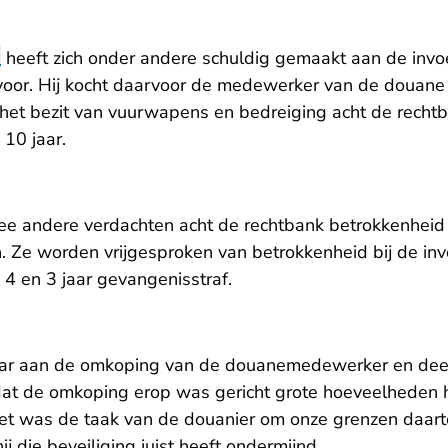
e
heeft zich onder andere schuldig gemaakt aan de invo
voor. Hij kocht daarvoor de medewerker van de douane
het bezit van vuurwapens en bedreiging acht de recht
 10 jaar.
ee andere verdachten acht de rechtbank betrokkenheid
 Ze worden vrijgesproken van betrokkenheid bij de invo
k 4 en 3 jaar gevangenisstraf.
aar aan de omkoping van de douanemedewerker en deel
dat de omkoping erop was gericht grote hoeveelheden 
et was de taak van de douanier om onze grenzen daart
hij die beveiliging juist heeft ondermijnd.