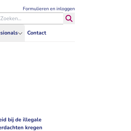
- U verlaat Rechtspraak.nl
Formulieren en inloggen
eken binnen de Rechtspraak
Zoeken
sionals
Contact
d bij de illegale
verdachten kregen