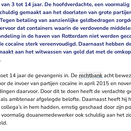
n van 3 tot 14 jaar. De hoofdverdachte, een voormal
chuldig gemaakt aan het doorlaten van grote partije
Tegen betaling van aanzienlijke geldbedragen zorgd
rvoor dat containers waarin de verdovende middele
andeling in de haven van Rotterdam niet werden geco
de cocaïne sterk vereenvoudigd. Daarnaast hebben de
aakt aan het witwassen van geld dat met de omkopi
.
oet 14 jaar de gevangenis in. De
rechtbank
acht bewez
oor de invoer van partijen cocaïne in april 2015 en no
dingen daarvoor. Door dit te doen heeft de verdachte g
ng als ambtenaar afgelegde belofte. Daarnaast heeft hij 
n collega’s in hem hadden, ernstig geschaad door zijn po
e voormalig douanemedewerker ook schuldig aan het zi
ld.