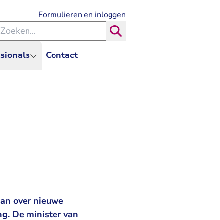
- U verlaat Rechtspraak.nl
Formulieren en inloggen
eken binnen de Rechtspraak
Zoeken
sionals
Contact
aan over nieuwe
ng. De minister van