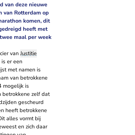
ond van deze nieuwe
n van Rotterdam op
marathon komen, dit
gedreigd heeft met
g twee maal per week
icier van
Justitie
is er een
ijst met namen is
naam van betrokkene
4 mogelijk is
 betrokkene zelf dat
ladzijden gescheurd
en heeft betrokkene
it alles vormt bij
eweest en zich daar
latingen van