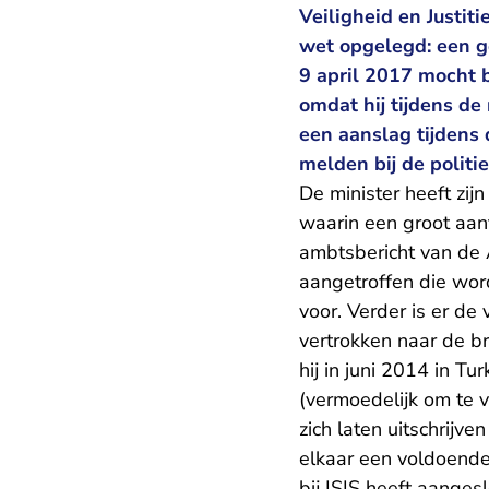
Veiligheid en Justit
wet opgelegd: een g
9 april 2017 mocht 
omdat hij tijdens d
een aanslag tijdens
melden bij de politie
De minister heeft zi
waarin een groot aan
ambtsbericht van de A
aangetroffen die wor
voor. Verder is er de
vertrokken naar de b
hij in juni 2014 in Tu
(vermoedelijk om te 
zich laten uitschrijve
elkaar een voldoende
bij ISIS heeft aangesl