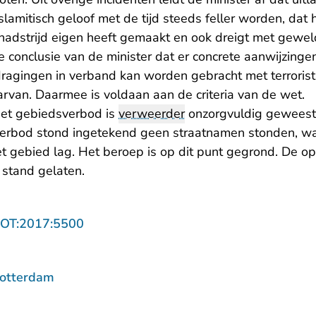
slamitisch geloof met de tijd steeds feller worden, dat
adstrijd eigen heeft gemaakt en ook dreigt met gewel
 conclusie van de minister dat er concrete aanwijzingen
ragingen in verband kan worden gebracht met terroristis
rvan. Daarmee is voldaan aan de criteria van de wet.
 het gebiedsverbod is
verweerder
onzorgvuldig geweest
rbod stond ingetekend geen straatnamen stonden, was 
t gebied lag. Het beroep is op dit punt gegrond. De o
 stand gelaten.
- U verlaat Rechtspraak.nl
ROT:2017:5500
Rotterdam