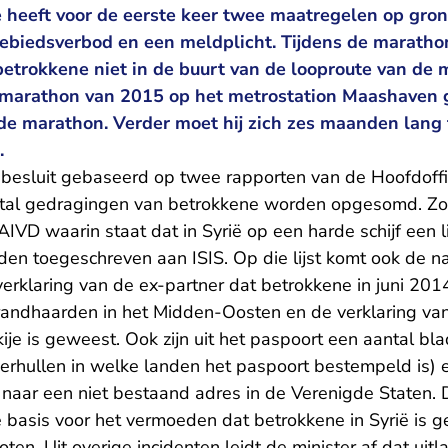
ie heeft voor de eerste keer twee maatregelen op gr
ebiedsverbod en een meldplicht. Tijdens de maratho
betrokkene niet in de buurt van de looproute van de 
e marathon van 2015 op het metrostation Maashaven 
 de marathon. Verder moet hij zich zes maanden lan
.
jn besluit gebaseerd op twee rapporten van de Hoofdoff
tal gedragingen van betrokkene worden opgesomd. Zo 
IVD waarin staat dat in Syrië op een harde schijf een l
den toegeschreven aan ISIS. Op die lijst komt ook de 
 verklaring van de ex-partner dat betrokkene in juni 201
randhaarden in het Midden-Oosten en de verklaring van
rkije is geweest. Ook zijn uit het paspoort een aantal b
verhullen in welke landen het paspoort bestempeld is) 
n naar een niet bestaand adres in de Verenigde Staten. D
 basis voor het vermoeden dat betrokkene in Syrië is g
oten. Uit overige incidenten leidt de minister af dat uit