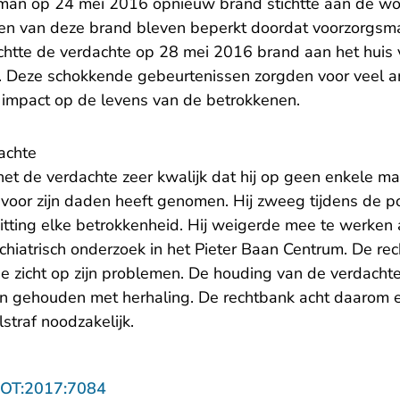
man op 24 mei 2016 opnieuw brand stichtte aan de wo
gen van deze brand bleven beperkt doordat voorzorgsm
chtte de verdachte op 28 mei 2016 brand aan het huis v
n. Deze schokkende gebeurtenissen zorgden voor veel an
impact op de levens van de betrokkenen.
achte
et de verdachte zeer kwalijk dat hij op geen enkele ma
voor zijn daden heeft genomen. Hij zweeg tijdens de po
zitting elke betrokkenheid. Hij weigerde mee te werken
chiatrisch onderzoek in het Pieter Baan Centrum. De re
 zicht op zijn problemen. De houding van de verdachte
n gehouden met herhaling. De rechtbank acht daarom 
straf noodzakelijk.
- U verlaat Rechtspraak.nl
ROT:2017:7084