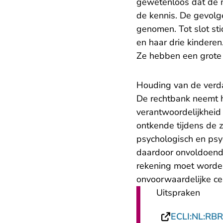
gewetenloos dat de 
de kennis. De gevol
genomen. Tot slot sti
en haar drie kindere
Ze hebben een grote 
Houding van de verd
De rechtbank neemt h
verantwoordelijkheid 
ontkende tijdens de 
psychologisch en psy
daardoor onvoldoende
rekening moet worde
onvoorwaardelijke cel
Uitspraken
ECLI:NL:RB