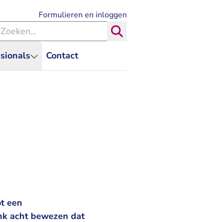
- U verlaat Rechtspraak.nl
Formulieren en inloggen
eken binnen de Rechtspraak
Zoeken
sionals
Contact
t een
ank acht bewezen dat