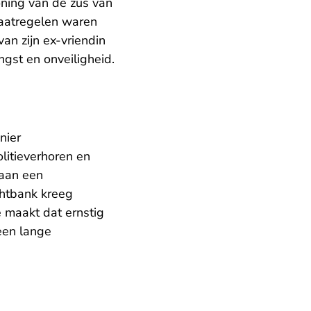
ning van de zus van
aatregelen waren
an zijn ex-vriendin
gst en onveiligheid.
nier
litieverhoren en
 aan een
chtbank kreeg
 maakt dat ernstig
een lange