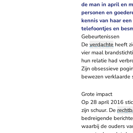
de man in april en m
personen en goederen
kennis van haar een
telefoontjes en bes
Gebeurtenissen
De
verdachte
heeft z
vier maal brandsticht
hun relatie had verbr
Zijn obsessieve pogin
bewezen verklaarde s
Grote impact
Op 28 april 2016 sti
zijn schuur. De
recht
bedreigende berichte
waarbij de ouders va