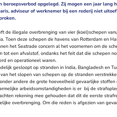
n beroepsverbod opgelegd. Zij mogen een jaar lang 
ris, adviseur of werknemer bij een rederij niet uitoe
sproken.
ft de illegale overbrenging van vier (koel)schepen van
ndia. Toen deze schepen de havens van Rotterdam en H
innen het Seatrade concern al het voornemen om de sche
 tot een afvalstof, ondanks het feit dat die schepen n
kerd en operationeel waren.
ndelijk gesloopt op stranden in India, Bangladesh en Tu
 van het slopen van schepen op de stranden verstrekken
nder andere de grote hoeveelheid gevaarlijke stoffen d
armelijke arbeidsomstandigheden is er bij de strafople
achten rekening mee gehouden dat dit de eerste strafre
elijke overbrenging. Om die reden is afgezien van geva