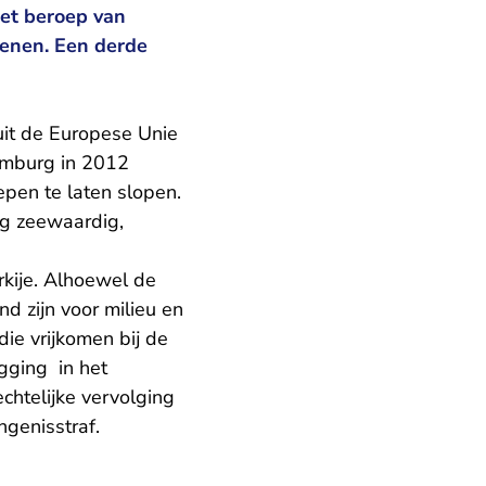
het beroep van
fenen. Een derde
uit de Europese Unie
amburg in 2012
pen te laten slopen.
og zeewaardig,
rkije. Alhoewel de
d zijn voor milieu en
ie vrijkomen bij de
gging in het
chtelijke vervolging
ngenisstraf.