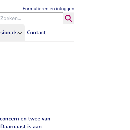
- U verlaat Rechtspraak.nl
Formulieren en inloggen
eken binnen de Rechtspraak
Zoeken
sionals
Contact
 concern en twee van
 Daarnaast is aan