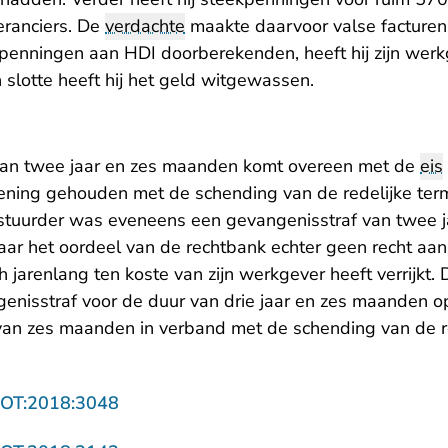
ranciers. De
verdachte
maakte daarvoor valse facturen
penningen aan HDI doorberekenden, heeft hij zijn werkg
n slotte heeft hij het geld witgewassen.
van twee jaar en zes maanden komt overeen met de
eis
ekening gehouden met de schending van de redelijke term
stuurder was eveneens een gevangenisstraf van twee 
naar het oordeel van de rechtbank echter geen recht aan
 jarenlang ten koste van zijn werkgever heeft verrijkt.
enisstraf voor de duur van drie jaar en zes maanden op
 van zes maanden in verband met de schending van de re
- U verlaat Rechtspraak.nl
ROT:2018:3048