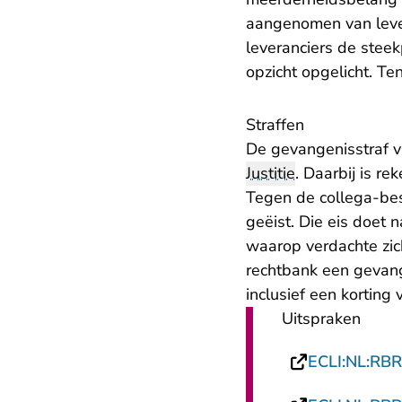
aangenomen van leve
leveranciers de steek
opzicht opgelicht. Te
Straffen
De gevangenisstraf 
Justitie
. Daarbij is r
Tegen de collega-be
geëist. Die eis doet 
waarop verdachte zich
rechtbank een gevang
inclusief een korting
Uitspraken
ECLI:NL:RB