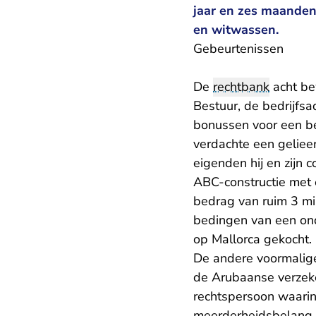
jaar en zes maanden 
en witwassen.
Gebeurtenissen
De
rechtbank
acht be
Bestuur, de bedrijfsa
bonussen voor een be
verdachte een geliee
eigenden hij en zijn
ABC-constructie met 
bedrag van ruim 3 mil
bedingen van een onde
op Mallorca gekocht.
De andere voormalige
de Arubaanse verzeke
rechtspersoon waarin 
meerderheidsbelang h