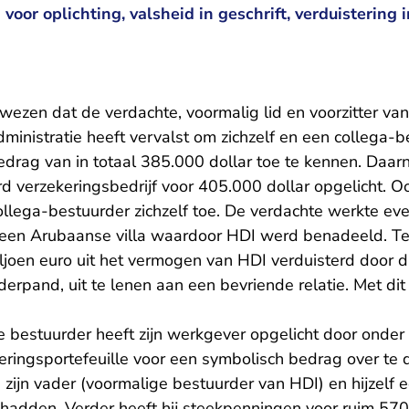
voor oplichting, valsheid in geschrift, verduistering 
wezen dat de verdachte, voormalig lid en voorzitter va
dministratie heeft vervalst om zichzelf en een collega-b
drag van in totaal 385.000 dollar toe te kennen. Daar
rd verzekeringsbedrijf voor 405.000 dollar opgelicht. 
 collega-bestuurder zichzelf toe. De verdachte werkte 
een Arubaanse villa waardoor HDI werd benadeeld. Ten 
joen euro uit het vermogen van HDI verduisterd door di
rpand, uit te lenen aan een bevriende relatie. Met dit 
 bestuurder heeft zijn werkgever opgelicht door onde
ringsportefeuille voor een symbolisch bedrag over te
zijn vader (voormalige bestuurder van HDI) en hijzelf 
adden. Verder heeft hij steekpenningen voor ruim 57