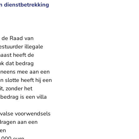
in dienstbetrekking
n de Raad van
estuurder illegale
naast heeft de
Ook dat bedrag
eveneens mee aan een
slotte heeft hij een
t, zonder het
bedrag is een villa
r valse voorwendsels
 dragen aan een
een
0.000 euro