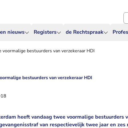
Zo
 en nieuws
Registers
de Rechtspraak
Profes
e voormalige bestuurders van verzekeraar HDI
voormalige bestuurders van verzekeraar HDI
018
terdam heeft vandaag twee voormalige bestuurders 
gevangenisstraf van respectievelijk twee jaar en ze