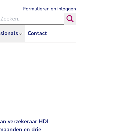
- U verlaat Rechtspraak.nl
Formulieren en inloggen
eken binnen de Rechtspraak
Zoeken
sionals
Contact
van verzekeraar HDI
s maanden en drie