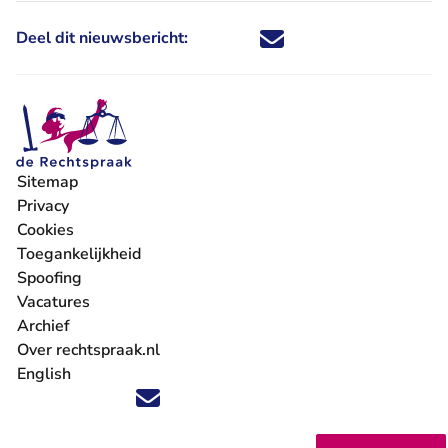
Deel dit nieuwsbericht:
Deel dit nieuwsbericht via X - U 
Deel dit nieuwsbericht via Fa
Deel dit nieuwsbericht via
Deel dit nieuwsbericht
Sitemap
Privacy
Cookies
Toegankelijkheid
Spoofing
Vacatures
- U verlaat Rechtspraak.nl
Archief
Over rechtspraak.nl
English
Volg ons op X (Twitter) - U verlaat Rechtspraak.nl
Volg ons op Facebook - U verlaat Rechtspraak.nl
Volg ons op Instagram - U verlaat Rechtspraak.nl
Volg ons op Youtube - U verlaat Rechtspraak.nl
Volg ons op LinkedIn - U verlaat Rechtspraak.n
'Blijf op de hoogte' nieuwsbrief - U verlaat