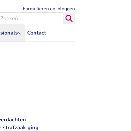
- U verlaat Rechtspraak.nl
Formulieren en inloggen
eken binnen de Rechtspraak
Zoeken
sionals
Contact
 verdachten
e strafzaak ging