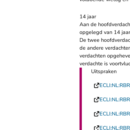
14 jaar
Aan de hoofdverdach
opgelegd van 14 jaar
De twee hoofdverdach
de andere verdachte
verdachten opgeheve
verdachte is voortvluc
Uitspraken
ECLI:NL:RB
ECLI:NL:RB
ECLI:NL:RB
ECLI:NL:RB