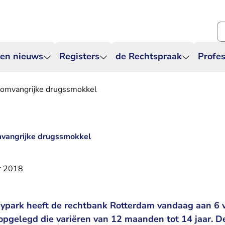
Zo
 en nieuws
Registers
de Rechtspraak
Profes
 omvangrijke drugssmokkel
mvangrijke drugssmokkel
r 2018
leypark heeft de rechtbank Rotterdam vandaag aan 6
opgelegd die variëren van 12 maanden tot 14 jaar. D