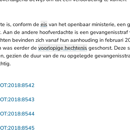
te is, conform de
eis
van het openbaar ministerie, een 
. Aan de andere hoofverdachte is een gevangenisstraf 
ten bevinden zich vanaf hun aanhouding in februari 2
n was eerder de
voorlopige hechtenis
geschorst. Deze s
n, gezien de duur van de nu opgelegde gevangenisstra
htig.
- U verlaat Rechtspraak.nl
ROT:2018:8542
- U verlaat Rechtspraak.nl
ROT:2018:8543
- U verlaat Rechtspraak.nl
ROT:2018:8544
- U verlaat Rechtspraak.nl
ROT:2018:8545