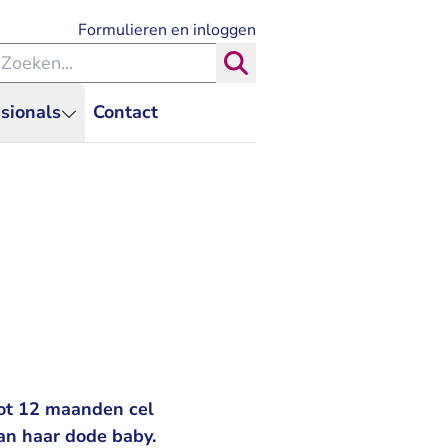
- U verlaat Rechtspraak.nl
Formulieren en inloggen
eken binnen de Rechtspraak
Zoeken
sionals
Contact
tot 12 maanden cel
an haar dode baby.