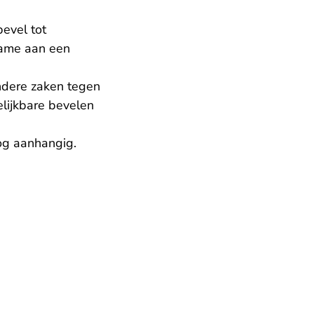
evel tot
name aan een
ndere zaken tegen
elijkbare bevelen
og aanhangig.