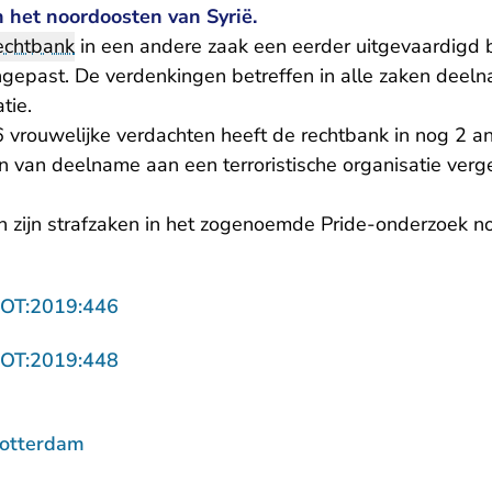
n het noordoosten van Syrië.
echtbank
in een andere zaak een eerder uitgevaardigd b
epast. De verdenkingen betreffen in alle zaken deel
tie.
 vrouwelijke verdachten heeft de rechtbank in nog 2 a
n van deelname aan een terroristische organisatie verg
 zijn strafzaken in het zogenoemde Pride-onderzoek n
- U verlaat Rechtspraak.nl
ROT:2019:446
- U verlaat Rechtspraak.nl
ROT:2019:448
Rotterdam