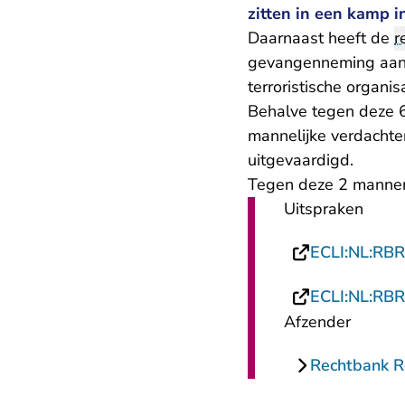
zitten in een kamp i
Daarnaast heeft de
r
gevangenneming aang
terroristische organisa
Behalve tegen deze 6
mannelijke verdachte
uitgevaardigd.
Tegen deze 2 mannen
Uitspraken
ECLI:NL:RB
ECLI:NL:RB
Afzender
Rechtbank 