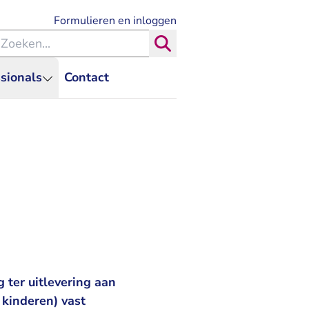
- U verlaat Rechtspraak.nl
Formulieren en inloggen
eken binnen de Rechtspraak
Zoeken
sionals
Contact
ter uitlevering aan
kinderen) vast