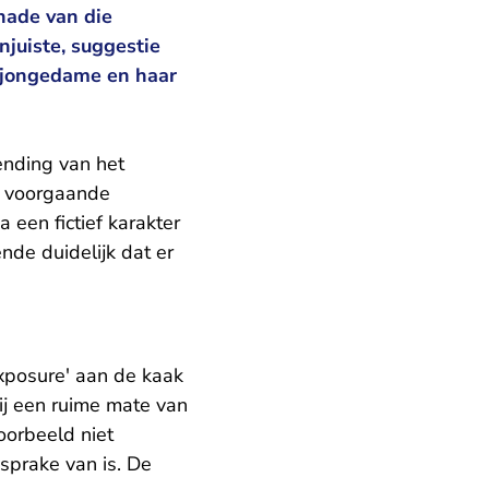
hade van die
njuiste, suggestie
 jongedame en haar
ending van het
8 voorgaande
 een fictief karakter
nde duidelijk dat er
xposure' aan de kaak
bij een ruime mate van
voorbeeld niet
sprake van is. De