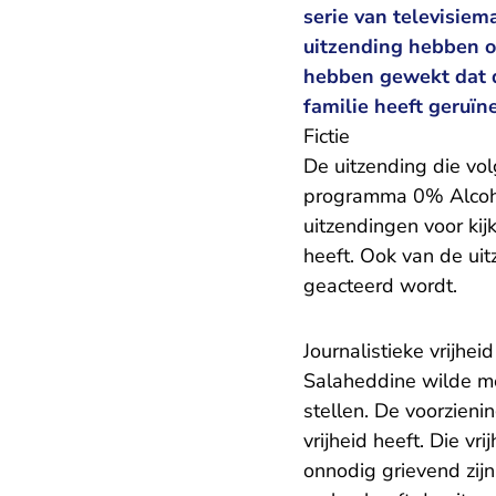
serie van televisiem
uitzending hebben on
hebben gewekt dat d
familie heeft geruïn
Fictie
De uitzending die vo
programma 0% Alcohol
uitzendingen voor kij
heeft. Ook van de ui
geacteerd wordt.
Journalistieke vrijheid
Salaheddine wilde me
stellen. De voorzieni
vrijheid heeft. Die vr
onnodig grievend zijn