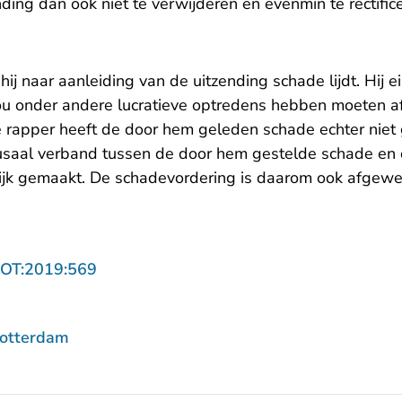
ding dan ook niet te verwijderen en evenmin te rectific
hij naar aanleiding van de uitzending schade lijdt. Hij 
zou onder andere lucratieve optredens hebben moeten a
e rapper heeft de door hem geleden schade echter niet
saal verband tussen de door hem gestelde schade en d
lijk gemaakt. De schadevordering is daarom ook afgewe
- U verlaat Rechtspraak.nl
ROT:2019:569
Rotterdam