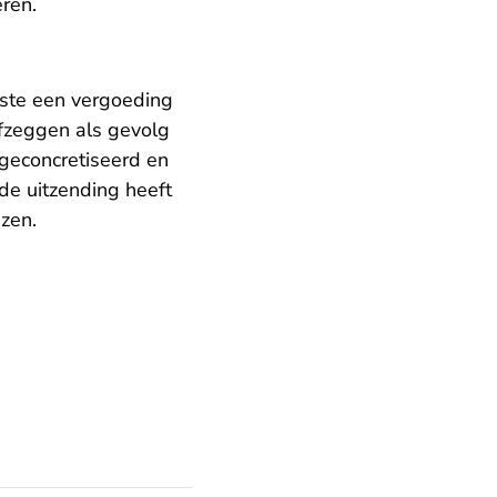
eren.
eiste een vergoeding
fzeggen als gevolg
 geconcretiseerd en
e uitzending heeft
zen.