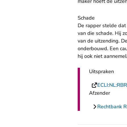
maker hoeft de uitzen
Schade
De rapper stelde dat 
van die schade. Hij 
van de uitzending. D
onderbouwd. Een cau
hij ook niet aanneme
Uitspraken
ECLI:NL:RB
Afzender
Rechtbank 