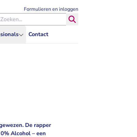
- U verlaat Rechtspraak.nl
Formulieren en inloggen
eken binnen de Rechtspraak
Zoeken
sionals
Contact
fgewezen. De rapper
 0% Alcohol – een