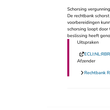
Schorsing vergunnin
De rechtbank schorst
voorbereidingen kunn
schorsing loopt doo
beslissing heeft gen
Uitspraken
ECLI:NL:RB
Afzender
Rechtbank 