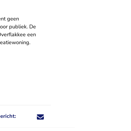
ent geen
oor publiek. De
Overflakkee een
reatiewoning.
ericht:
Deel dit nieuwsbericht via X - U verlaat Rechtspraa
Deel dit nieuwsbericht via Facebook - U verlaat
Deel dit nieuwsbericht via e-mail
Deel dit nieuwsbericht via LinkedIn - U v