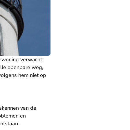
tiewoning verwacht
alle openbare weg,
r volgens hem niet op
oekennen van de
roblemen en
ntstaan.