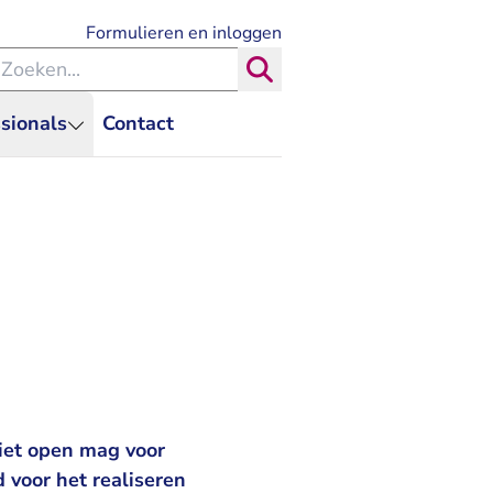
- U verlaat Rechtspraak.nl
Formulieren en inloggen
eken binnen de Rechtspraak
Zoeken
sionals
Contact
niet open mag voor
 voor het realiseren