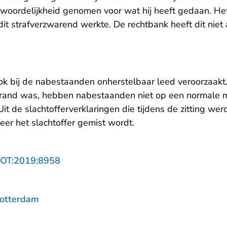
oordelijkheid genomen voor wat hij heeft gedaan. He
t strafverzwarend werkte. De rechtbank heeft dit niet 
ok bij de nabestaanden onherstelbaar leed veroorzaakt
rbrand was, hebben nabestaanden niet op een normale m
t de slachtofferverklaringen die tijdens de zitting we
er het slachtoffer gemist wordt.
- U verlaat Rechtspraak.nl
ROT:2019:8958
Rotterdam