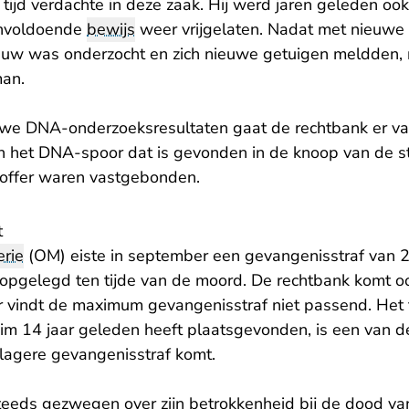
tijd verdachte in deze zaak. Hij werd jaren geleden oo
nvoldoende
bewijs
weer vrijgelaten. Nadat met nieuwe 
w was onderzocht en zich nieuwe getuigen meldden, r
man.
we DNA-onderzoeksresultaten gaat de rechtbank er va
an het DNA-spoor dat is gevonden in de knoop van de
toffer waren vastgebonden.
t
rie
(OM) eiste in september een gevangenisstraf van 2
 opgelegd ten tijde van de moord. De rechtbank komt o
 vindt de maximum gevangenisstraf niet passend. Het f
 ruim 14 jaar geleden heeft plaatsgevonden, is een van
 lagere gevangenisstraf komt.
teeds gezwegen over zijn betrokkenheid bij de dood van