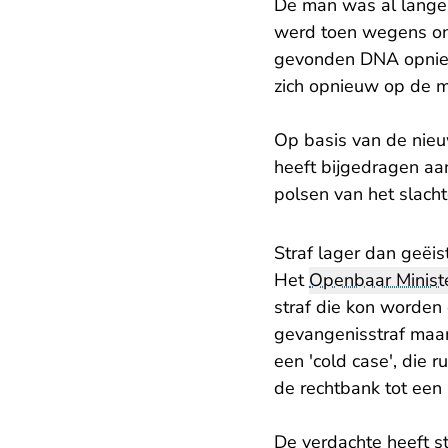
De man was al lange 
werd toen wegens o
gevonden DNA opnieu
zich opnieuw op de 
Op basis van de nieu
heeft bijgedragen a
polsen van het slach
Straf lager dan geëis
Het
Openbaar Ministe
straf die kon worden
gevangenisstraf maar
een 'cold case', die
de rechtbank tot een
De verdachte heeft s