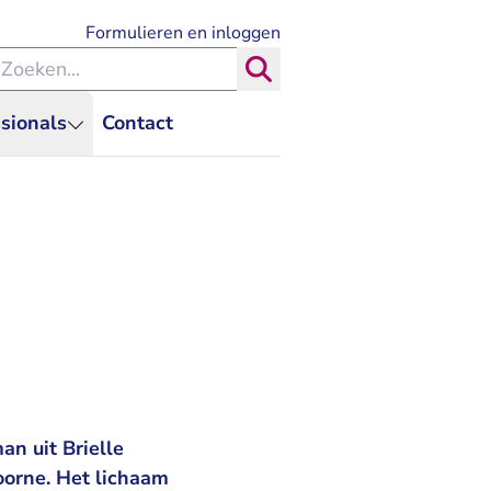
- U verlaat Rechtspraak.nl
Formulieren en inloggen
eken binnen de Rechtspraak
Zoeken
sionals
Contact
n uit Brielle
oorne. Het lichaam