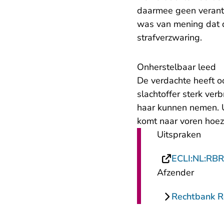
daarmee geen verantw
was van mening dat di
strafverzwaring.
Onherstelbaar leed
De verdachte heeft o
slachtoffer sterk ve
haar kunnen nemen. Ui
komt naar voren hoeze
Uitspraken
ECLI:NL:RB
Afzender
Rechtbank 