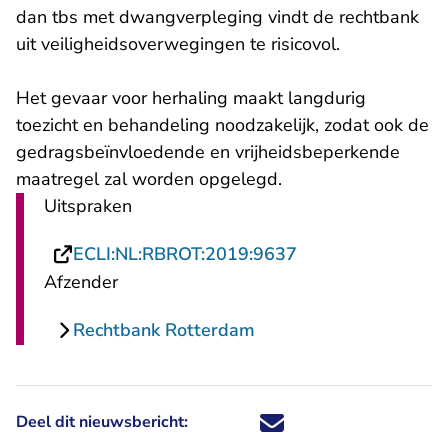
dan tbs met dwangverpleging vindt de rechtbank
uit veiligheidsoverwegingen te risicovol.
Het gevaar voor herhaling maakt langdurig
toezicht en behandeling noodzakelijk, zodat ook de
gedragsbeïnvloedende en vrijheidsbeperkende
maatregel zal worden opgelegd.
Uitspraken
- U verlaat Rechts
ECLI:NL:RBROT:2019:9637
Afzender
Rechtbank Rotterdam
Deel dit nieuwsbericht:
Deel dit nieuwsbericht via X - U 
Deel dit nieuwsbericht via Fa
Deel dit nieuwsbericht via
Deel dit nieuwsbericht