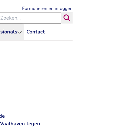
- U verlaat Rechtspraak.nl
Formulieren en inloggen
eken binnen de Rechtspraak
Zoeken
sionals
Contact
de
 Waalhaven tegen