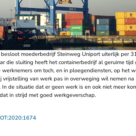
esloot moederbedrijf Steinweg Uniport uiterlijk per 3
ar die sluiting heeft het containerbedrijf al geruime tij
e werknemers om toch, en in ploegendiensten, op het we
zij vrijstelling van werk pas in overweging wil nemen 
. In de situatie dat er geen werk is en ook niet meer ko
 dat in strijd met goed werkgeverschap.
- U verlaat Rechtspraak.nl
ROT:2020:1674