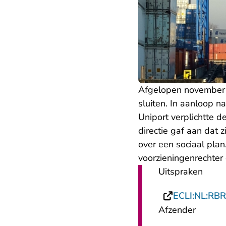
Afgelopen november b
sluiten. In aanloop na
Uniport verplichtte d
directie gaf aan dat 
over een sociaal plan
voorzieningenrechter
Uitspraken
ECLI:NL:RB
Afzender