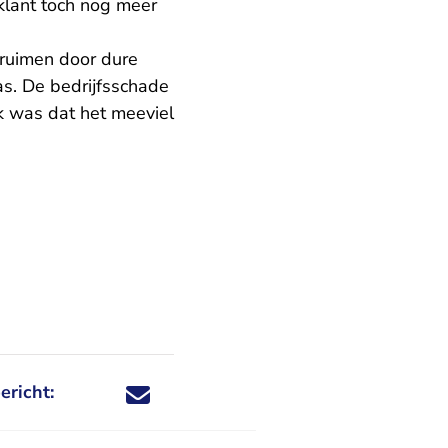
lant toch nog meer
pruimen door dure
as. De bedrijfsschade
jk was dat het meeviel
ericht:
Deel dit nieuwsbericht via X - U verlaat Rechtspraa
Deel dit nieuwsbericht via Facebook - U verlaat
Deel dit nieuwsbericht via e-mail
Deel dit nieuwsbericht via LinkedIn - U v