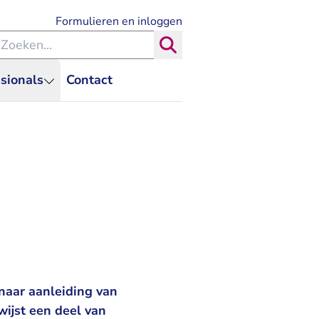
- U verlaat Rechtspraak.nl
Formulieren en inloggen
eken binnen de Rechtspraak
Zoeken
sionals
Contact
naar aanleiding van
wijst een deel van