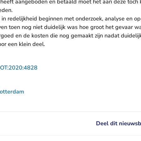
heeft aangeboden en betaald moet het aan deze toch k
eden.
k in redelijkheid beginnen met onderzoek, analyse en o
jven toen nog niet duidelijk was hoe groot het gevaar w
vergoed en de kosten die nog gemaakt zijn nadat duideli
oor een klein deel.
- U verlaat Rechtspraak.nl
ROT:2020:4828
Rotterdam
Deel dit nieuwsb