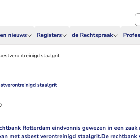
Zo
 en nieuws
Registers
de Rechtspraak
Profes
bestverontreinigd staalgrit
stverontreinigd staalgrit
0
chtbank Rotterdam eindvonnis gewezen in een zaak 
van met asbest verontreinigd staalgrit.De rechtbank 