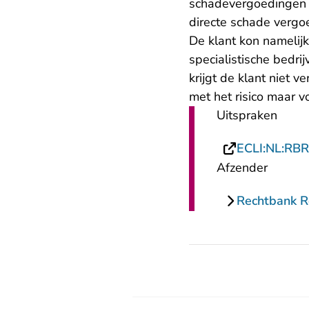
schadevergoedingen 
directe schade vergo
De klant kon namelij
specialistische bedri
krijgt de klant niet 
met het risico maar v
Uitspraken
ECLI:NL:RB
Afzender
Rechtbank 