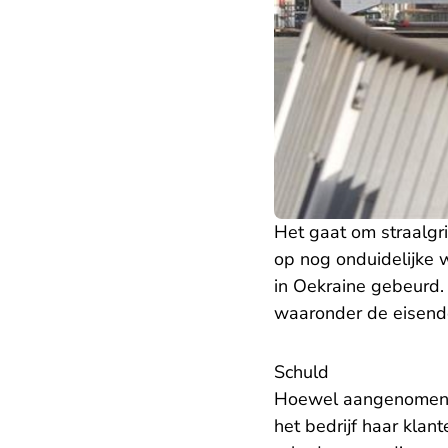
Het gaat om straalgri
op nog onduidelijke w
in Oekraine gebeurd. H
waaronder de eisende
Schuld
Hoewel aangenomen m
het bedrijf haar kla