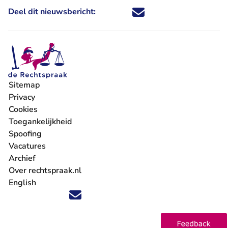
Deel dit nieuwsbericht:
Deel dit nieuwsbericht via X - U 
Deel dit nieuwsbericht via Fa
Deel dit nieuwsbericht via
Deel dit nieuwsbericht
Sitemap
Privacy
Cookies
Toegankelijkheid
Spoofing
Vacatures
- U verlaat Rechtspraak.nl
Archief
Over rechtspraak.nl
English
Volg ons op X (Twitter) - U verlaat Rechtspraak.nl
Volg ons op Facebook - U verlaat Rechtspraak.nl
Volg ons op Instagram - U verlaat Rechtspraak.nl
Volg ons op Youtube - U verlaat Rechtspraak.nl
Volg ons op LinkedIn - U verlaat Rechtspraak.n
'Blijf op de hoogte' nieuwsbrief - U verlaat