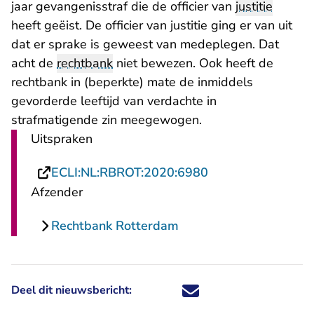
jaar gevangenisstraf die de officier van
justitie
heeft geëist. De officier van justitie ging er van uit
dat er sprake is geweest van medeplegen. Dat
acht de
rechtbank
niet bewezen. Ook heeft de
rechtbank in (beperkte) mate de inmiddels
gevorderde leeftijd van verdachte in
strafmatigende zin meegewogen.
Uitspraken
- U verlaat Rechts
ECLI:NL:RBROT:2020:6980
Afzender
Rechtbank Rotterdam
Deel dit nieuwsbericht:
Deel dit nieuwsbericht via X - U 
Deel dit nieuwsbericht via Fa
Deel dit nieuwsbericht via
Deel dit nieuwsbericht