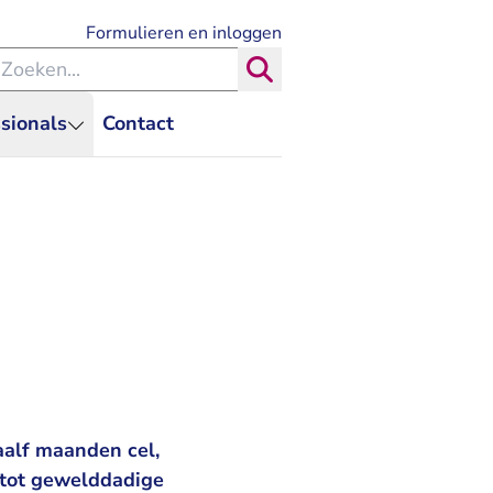
- U verlaat Rechtspraak.nl
Formulieren en inloggen
eken binnen de Rechtspraak
Zoeken
sionals
Contact
aalf maanden cel,
 tot gewelddadige