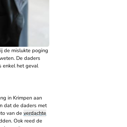
ij de mislukte poging
 weten. De daders
s enkel het geval
ing in Krimpen aan
en dat de daders met
auto van de
verdachte
adden. Ook reed de