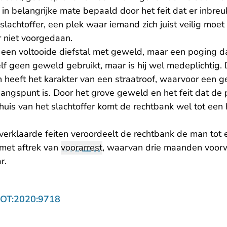
in belangrijke mate bepaald door het feit dat er inbr
 slachtoffer, een plek waar iemand zich juist veilig moe
er niet voorgedaan.
 een voltooide diefstal met geweld, maar een poging d
elf geen geweld gebruikt, maar is hij wel medeplichtig
n heeft het karakter van een straatroof, waarvoor een 
angspunt is. Door het grove geweld en het feit dat de 
huis van het slachtoffer komt de rechtbank wel tot een
erklaarde feiten veroordeelt de rechtbank de man tot 
met aftrek van
voorarrest
, waarvan drie maanden voorw
r.
- U verlaat Rechtspraak.nl
ROT:2020:9718