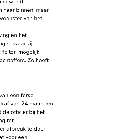
bank wordt
 naar binnen, maar
woonster van het
ving en het
ingen waar zij
 feiten mogelijk
htoffers. Zo heeft
van een forse
straf van 24 maanden
e officier bij het
ng tot
der afbreuk te doen
at voor een