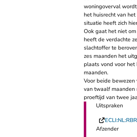
woningoverval wordt 
het huisrecht van het
situatie heeft zich hi
Ook gaat het niet om
heeft de verdachte z
slachtoffer te berove
zes maanden het uitg
plaats vond voor het 
maanden.
Voor beide bewezen v
van twaalf maanden 
proeftijd van twee jaa
Uitspraken
ECLI:NL:RB
Afzender