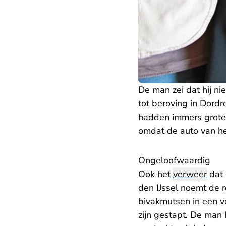
De man zei dat hij n
tot beroving in Dordr
hadden immers grote 
omdat de auto van het
Ongeloofwaardig
Ook het
verweer
dat 
den IJssel noemt de 
bivakmutsen in een v
zijn gestapt. De man