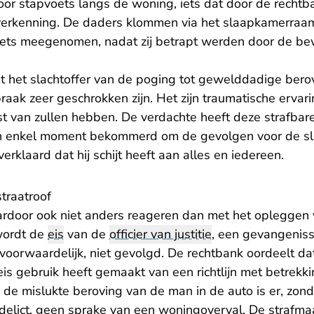
oor stapvoets langs de woning, iets dat door de recht
verkenning. De daders klommen via het slaapkamerraam
niets meegenomen, nadat zij betrapt werden door de be
at het slachtoffer van de poging tot gewelddadige bero
braak zeer geschrokken zijn. Het zijn traumatische ervar
st van zullen hebben. De verdachte heeft deze strafbare
n enkel moment bekommerd om de gevolgen voor de slac
verklaard dat hij schijt heeft aan alles en iedereen.
straatroof
rdoor ook niet anders reageren dan met het opleggen 
wordt de
eis
van de
officier van justitie
, een gevangenis
rwaardelijk, niet gevolgd. De rechtbank oordeelt dat d
is gebruik heeft gemaakt van een richtlijn met betrekki
 de mislukte beroving van de man in de auto is er, zon
 delict, geen sprake van een woningoverval. De strafma