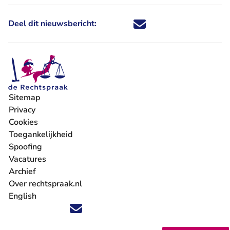
Deel dit nieuwsbericht:
Deel dit nieuwsbericht via X - U 
Deel dit nieuwsbericht via Fa
Deel dit nieuwsbericht via
Deel dit nieuwsbericht
Sitemap
Privacy
Cookies
Toegankelijkheid
Spoofing
Vacatures
- U verlaat Rechtspraak.nl
Archief
Over rechtspraak.nl
English
Volg ons op X (Twitter) - U verlaat Rechtspraak.nl
Volg ons op Facebook - U verlaat Rechtspraak.nl
Volg ons op Instagram - U verlaat Rechtspraak.nl
Volg ons op Youtube - U verlaat Rechtspraak.nl
Volg ons op LinkedIn - U verlaat Rechtspraak.n
'Blijf op de hoogte' nieuwsbrief - U verlaat