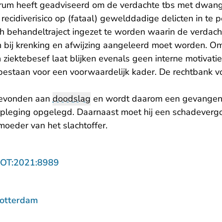
trum heeft geadviseerd om de verdachte tbs met dwang
ecidiverisico op (fataal) gewelddadige delicten in te 
sch behandeltraject ingezet te worden waarin de verdac
bij krenking en afwijzing aangeleerd moet worden. O
n ziektebesef laat blijken evenals geen interne motivati
e bestaan voor een voorwaardelijk kader. De rechtbank vo
bevonden aan
doodslag
en wordt daarom een gevangenis
pleging opgelegd. Daarnaast moet hij een schadeverg
moeder van het slachtoffer.
- U verlaat Rechtspraak.nl
ROT:2021:8989
Rotterdam