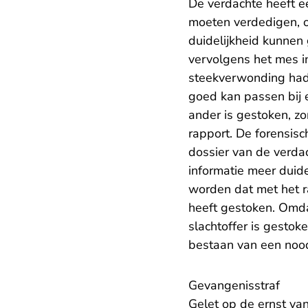
De verdachte heeft 
moeten verdedigen, o
duidelijkheid kunnen
vervolgens het mes i
steekverwonding had.
goed kan passen bij 
ander is gestoken, zo
rapport. De forensis
dossier van de verda
informatie meer duid
worden dat met het ra
heeft gestoken. Omdat
slachtoffer is gestok
bestaan van een nood
Gevangenisstraf
Gelet op de ernst va