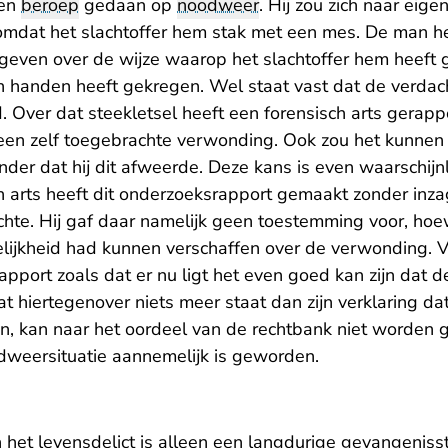
een
beroep
gedaan op
noodweer
. Hij zou zich naar ei
mdat het slachtoffer hem stak met een mes. De man h
 geven over de wijze waarop het slachtoffer hem heeft 
n handen heeft gekregen. Wel staat vast dat de verdac
 Over dat steekletsel heeft een forensisch arts gerapp
een zelf toegebrachte verwonding. Ook zou het kunnen 
nder dat hij dit afweerde. Deze kans is even waarschijnl
ch arts heeft dit onderzoeksrapport gemaakt zonder inz
chte. Hij gaf daar namelijk geen toestemming voor, ho
elijkheid had kunnen verschaffen over de verwonding. 
pport zoals dat er nu ligt het even goed kan zijn dat d
 hiertegenover niets meer staat dan zijn verklaring dat 
en, kan naar het oordeel van de rechtbank niet worden 
weersituatie aannemelijk is geworden.
n het levensdelict is alleen een langdurige gevangeniss