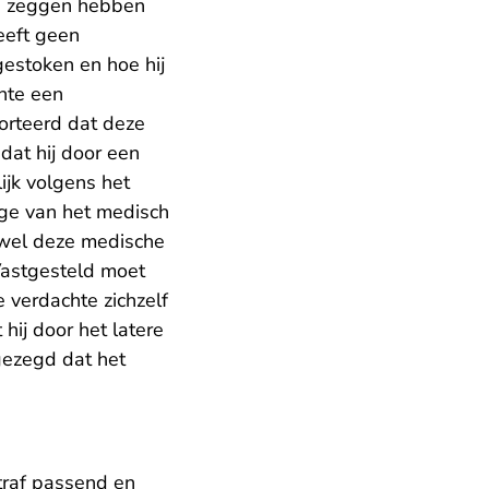
gen zeggen hebben
eeft geen
gestoken en hoe hij
hte een
orteerd dat deze
dat hij door een
ijk volgens het
age van het medisch
ewel deze medische
Vastgesteld moet
e verdachte zichzelf
hij door het latere
gezegd dat het
traf passend en