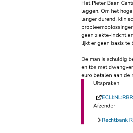
Het Pieter Baan Cen
leggen. Om het hoge r
langer durend, klini
probleemoplossingen 
geen ziekte-inzicht e
lijkt er geen basis t
De man is schuldig 
en tbs met dwangver
euro betalen aan de 
Uitspraken
ECLI:NL:RB
Afzender
Rechtbank 