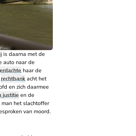
 is daarna met de
e auto naar de
erdachte
haar de
e
rechtbank
acht het
oofd en zich daarmee
 justitie
en de
 man het slachtoffer
gesproken van moord.