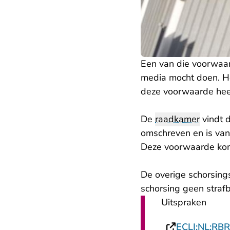
Een van die voorwaa
media mocht doen. H
deze voorwaarde heef
De
raadkamer
vindt 
omschreven en is van 
Deze voorwaarde kom
De overige schorsing
schorsing geen straf
Uitspraken
ECLI:NL:RB