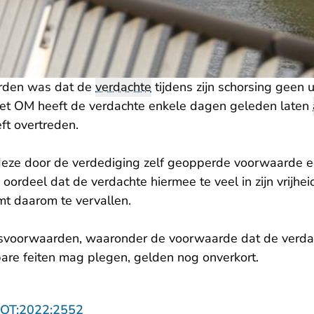
rden was dat de
verdachte
tijdens zijn schorsing geen u
et OM heeft de verdachte enkele dagen geleden laten
t overtreden.
deze door de verdediging zelf geopperde voorwaarde ec
oordeel dat de verdachte hiermee te veel in zijn vrijhe
t daarom te vervallen.
svoorwaarden, waaronder de voorwaarde dat de verdach
bare feiten mag plegen, gelden nog onverkort.
- U verlaat Rechtspraak.nl
ROT:2022:2552