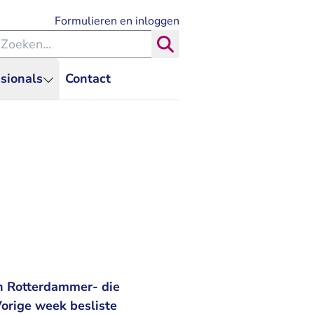
- U verlaat Rechtspraak.nl
Formulieren en inloggen
eken binnen de Rechtspraak
Zoeken
sionals
Contact
en Rotterdammer- die
Vorige week besliste