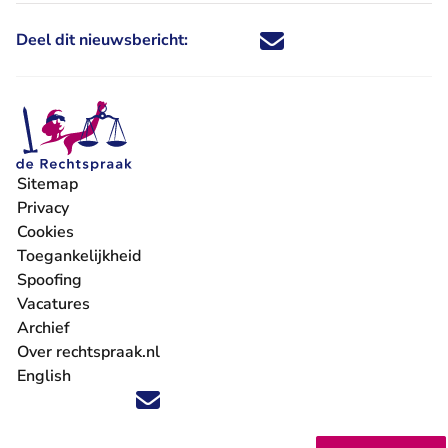
Deel dit nieuwsbericht:
Deel dit nieuwsbericht via X - U 
Deel dit nieuwsbericht via Fa
Deel dit nieuwsbericht via
Deel dit nieuwsbericht
Sitemap
Privacy
Cookies
Toegankelijkheid
Spoofing
Vacatures
- U verlaat Rechtspraak.nl
Archief
Over rechtspraak.nl
English
Volg ons op X (Twitter) - U verlaat Rechtspraak.nl
Volg ons op Facebook - U verlaat Rechtspraak.nl
Volg ons op Instagram - U verlaat Rechtspraak.nl
Volg ons op Youtube - U verlaat Rechtspraak.nl
Volg ons op LinkedIn - U verlaat Rechtspraak.n
'Blijf op de hoogte' nieuwsbrief - U verlaat