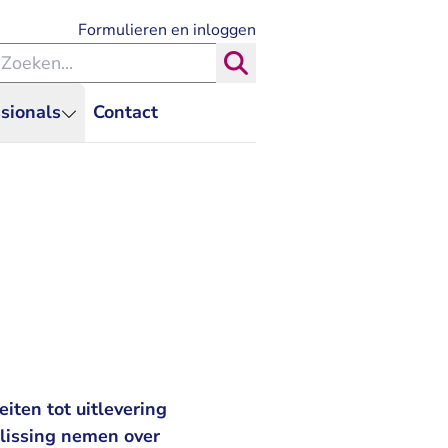
- U verlaat Rechtspraak.nl
Formulieren en inloggen
eken binnen de Rechtspraak
Zoeken
sionals
Contact
iten tot uitlevering
lissing nemen over