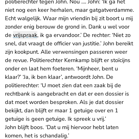
politierechter tegen John. Nou …. John: ‘Ik ga het
niet nog een keer herhalen, maar gatgatverdamme.
Echt walgelijk. Waar mijn vriendin bij zit boort u mij
zonder enig berouw de grond in. Dank u wel voor
de
vrijspraak
, ik ga ervandoor.’ De rechter: ‘Niet zo
snel, dat vraagt de officier van justitie.’ John bereikt
zijn kookpunt. Alle verwensingen passeren weer
de revue. Politierechter Kernkamp blijft er stoïcijns
onder en laat hem foeteren. ‘Mijnheer, bent u
klaar?’ ‘Ja, ik ben klaar’, antwoordt John. De
politierechter: ‘U moet zien dat een zaak bij de
rechtbank is aangebracht en dat er een dossier is
dat moet worden besproken. Als je dat dossier
bekijkt, dan blijft er maar 1 getuige over en 1
getuige is geen getuige. Ik spreek u vrij.’
John blijft boos. ‘Dat u mij hiervoor hebt laten
komen, het is schandalig.’