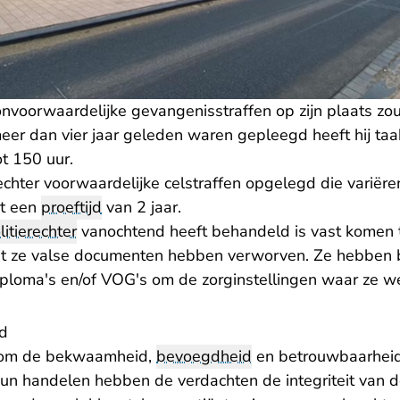
onvoorwaardelijke gevangenisstraffen op zijn plaats zo
meer dan vier jaar geleden waren gepleegd heeft hij ta
ot 150 uur.
chter voorwaardelijke celstraffen opgelegd die variëre
et een
proeftijd
van 2 jaar.
litierechter
vanochtend heeft behandeld is vast komen 
at ze valse documenten hebben verworven. Ze hebben 
ploma's en/of VOG's om de zorginstellingen waar ze wer
d
et om de bekwaamheid,
bevoegdheid
en betrouwbaarheid
n handelen hebben de verdachten de integriteit van d