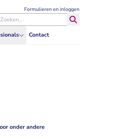
- U verlaat Rechtspraak.nl
Formulieren en inloggen
eken binnen de Rechtspraak
Zoeken
sionals
Contact
voor onder andere