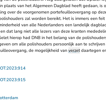
n plaats van het Algemeen Dagblad heeft gedaan, is o
ing over de voorgenomen portefeuilleovergang op deze
polishouders zal worden bereikt. Het is immers een fei
inderheid van alle Nederlanders een landelijk dagblad
 en dat lang niet alle lezers van deze kranten mededeli
Gelet hierop had DNB in het belang van de polishoude
even om alle polishouders persoonlijk aan te schrijven
uilleovergang, de mogelijkheid van
verzet
daartegen en 
- U verlaat Rechtspraak.nl
ROT:2023:914
- U verlaat Rechtspraak.nl
ROT:2023:915
Rotterdam