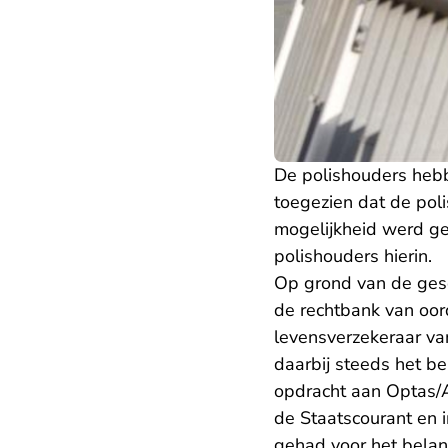
De polishouders heb
toegezien dat de pol
mogelijkheid werd ge
polishouders hierin.
Op grond van de gesch
de rechtbank van oor
levensverzekeraar v
daarbij steeds het b
opdracht aan Optas/
de Staatscourant en 
gehad voor het bela