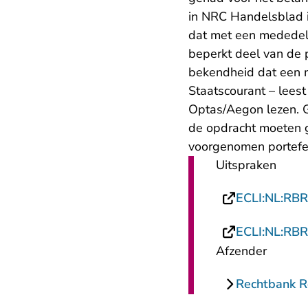
in NRC Handelsblad i
dat met een mededel
beperkt deel van de 
bekendheid dat een m
Staatscourant – leest
Optas/Aegon lezen. 
de opdracht moeten g
voorgenomen portefe
Uitspraken
ECLI:NL:RB
ECLI:NL:RB
Afzender
Rechtbank 