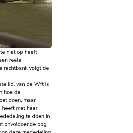
e niet op heeft
een reële
e rechtbank volgt de
e lid, van de Wft is
en hoe de
oet doen, maar
 heeft met haar
dedeling te doen in
ant onvoldoende oog
egon deze mededeling