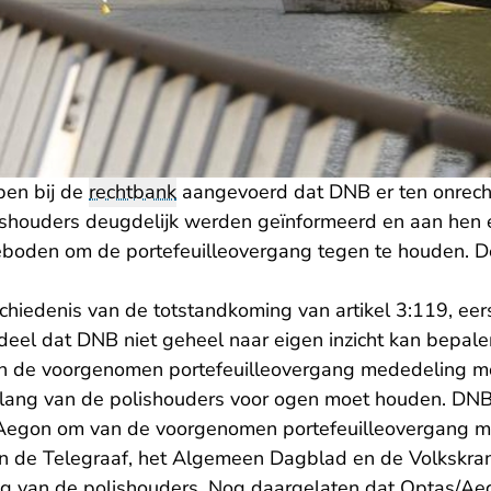
ben bij de
rechtbank
aangevoerd dat DNB er ten onrecht
ishouders deugdelijk werden geïnformeerd en aan hen 
boden om de portefeuilleovergang tegen te houden. D
iedenis van de totstandkoming van artikel 3:119, eerst
deel dat DNB niet geheel naar eigen inzicht kan bepal
an de voorgenomen portefeuilleovergang mededeling m
elang van de polishouders voor ogen moet houden. DNB
Aegon om van de voorgenomen portefeuilleovergang me
in de Telegraaf, het Algemeen Dagblad en de Volkskr
ng van de polishouders. Nog daargelaten dat Optas/A