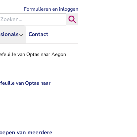
- U verlaat Rechtspraak.nl
Formulieren en inloggen
eken binnen de Rechtspraak
Zoeken
sionals
Contact
efeuille van Optas naar Aegon
euille van Optas naar
eroepen van meerdere