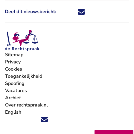
Deel dit nieuwsbericht:
Deel dit nieuwsbericht via X - U 
Deel dit nieuwsbericht via Fa
Deel dit nieuwsbericht via
Deel dit nieuwsbericht
Sitemap
Privacy
Cookies
Toegankelijkheid
Spoofing
Vacatures
- U verlaat Rechtspraak.nl
Archief
Over rechtspraak.nl
English
Volg ons op X (Twitter) - U verlaat Rechtspraak.nl
Volg ons op Facebook - U verlaat Rechtspraak.nl
Volg ons op Instagram - U verlaat Rechtspraak.nl
Volg ons op Youtube - U verlaat Rechtspraak.nl
Volg ons op LinkedIn - U verlaat Rechtspraak.n
'Blijf op de hoogte' nieuwsbrief - U verlaat