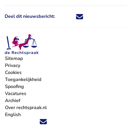
Deel dit nieuwsbericht:
Deel dit nieuwsbericht via X - U 
Deel dit nieuwsbericht via Fa
Deel dit nieuwsbericht via
Deel dit nieuwsbericht
Sitemap
Privacy
Cookies
Toegankelijkheid
Spoofing
Vacatures
- U verlaat Rechtspraak.nl
Archief
Over rechtspraak.nl
English
Volg ons op X (Twitter) - U verlaat Rechtspraak.nl
Volg ons op Facebook - U verlaat Rechtspraak.nl
Volg ons op Instagram - U verlaat Rechtspraak.nl
Volg ons op Youtube - U verlaat Rechtspraak.nl
Volg ons op LinkedIn - U verlaat Rechtspraak.n
'Blijf op de hoogte' nieuwsbrief - U verlaat