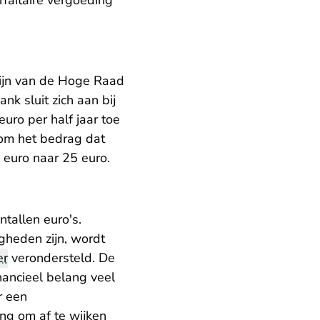
faitaire vergoeding
ijn van de Hoge Raad
k sluit zich aan bij
ro per half jaar toe
 om het bedrag dat
 euro naar 25 euro.
ntallen euro's.
gheden zijn, wordt
er
verondersteld. De
inancieel belang veel
r een
ing om af te wijken