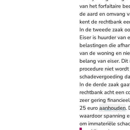
van het forfaitaire b
de aard en omvang van
kent de rechtbank ee
In de tweede zaak oor
Eiser is huurder va
belastingen die afha
van de woning en niet
belang van eiser. Dit
procedure niet wordt
schadevergoeding da
In de derde zaak gaa
rechtbank acht een c
zeer gering financiee
25 euro
aanhouden
.
waardoor spanning en 
om immateriële scha