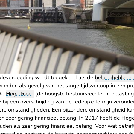
adevergoeding wordt toegekend als de
belanghebbend
rvonden als gevolg van het lange tijdsverloop in een p
 de
Hoge Raad
(de hoogste bestuursrechter in belastin
 bij een overschrijding van de redelijke termijn veronders
dere omstandigheden. Een bijzondere omstandigheid kan
n zeer gering financieel belang. In 2017 heeft de Ho
den als zeer gering financieel belang. Voor wat betref