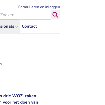
- U verlaat Rechtspraak.nl
Formulieren en inloggen
eken binnen de Rechtspraak
Zoeken
sionals
Contact
n
n
 in drie WOZ-zaken
jn voor het doen van