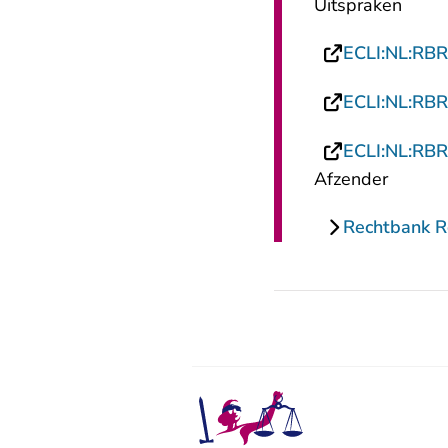
Uitspraken
ECLI:NL:RB
ECLI:NL:RB
ECLI:NL:RB
Afzender
Rechtbank 