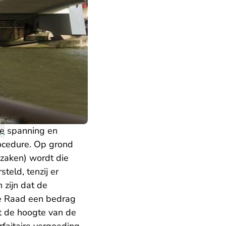
e
spanning en
rocedure. Op grond
gzaken) wordt die
teld, tenzij er
 zijn dat de
ge Raad een bedrag
t de hoogte van de