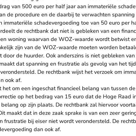
edrag van 500 euro per half jaar aan immateriële schad
 de procedure en de daarbij te verwachten spanning en 
n immateriële schadevergoeding toe van 50 euro per hal
deelt de rechtbank dat niet is gebleken van een financ
n een woning waarvan de WOZ-waarde wordt betwist en
nkelijk zijn van de WOZ-waarde moeten worden betaal
 door de huurder. Ook anderszins is niet gebleken van 
 maakt dat spanning en frustratie als gevolg van het tij
 verondersteld. De rechtbank wijst het verzoek om imma
n ook af.
t het om een ingeschat financieel belang van tussen de
orrectie op het bedrag van 15 euro dat de Hoge Raad i
l belang op zijn plaats. De rechtbank zal hiervoor voor
 Dit maakt dat in deze zaak sprake is van een zeer gerin
frustratie bij eiser niet wordt verondersteld. De recht
devergoeding dan ook af.