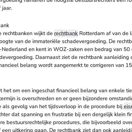
rgoeding hanteren de hoogste bestuursrechters een for
 jaar.
bank
e rechtbanken wijkt de
rechtbank
Rotterdam af van de l
oogte van de immateriële schadevergoeding. De rechtban
Nederland en kent in WOZ-zaken een bedrag van 50 eu
devergoeding. Daarnaast ziet de rechtbank aanleiding
inancieel belang wordt aangemerkt te corrigeren van 15
t het om een ingeschat financieel belang van enkele tie
termijn is overschreden en er geen bijzondere omstandi
e als gevolg van het tijdsverloop in de procedure bij
eis
ter dat spanning en frustratie bij een dergelijk klein f
re bestuursrechtelijke procedures, die bijvoorbeeld ove
f een uitkering gaan. De rechtbank ziet dan ook aanleid