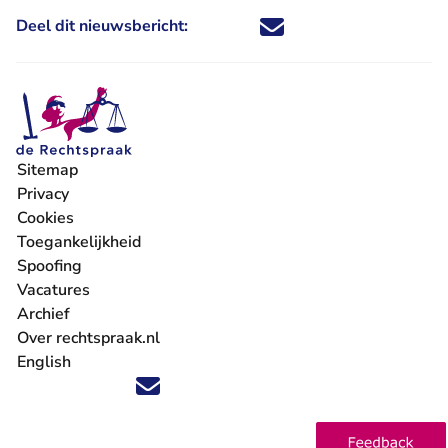
Deel dit nieuwsbericht:
Deel dit nieuwsbericht via X - U 
Deel dit nieuwsbericht via Fa
Deel dit nieuwsbericht via
Deel dit nieuwsbericht
Sitemap
Privacy
Cookies
Toegankelijkheid
Spoofing
Vacatures
- U verlaat Rechtspraak.nl
Archief
Over rechtspraak.nl
English
Volg ons op X (Twitter) - U verlaat Rechtspraak.nl
Volg ons op Facebook - U verlaat Rechtspraak.nl
Volg ons op Instagram - U verlaat Rechtspraak.nl
Volg ons op Youtube - U verlaat Rechtspraak.nl
Volg ons op LinkedIn - U verlaat Rechtspraak.n
'Blijf op de hoogte' nieuwsbrief - U verlaat