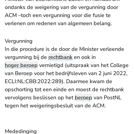
ondanks de weigering van de vergunning door
ACM –toch een vergunning voor die fusie te
verlenen om redenen van algemeen belang.
Vergunning
In die procedure is de door de Minister verleende
vergunning bij de
rechtbank
en ook in
hoger beroep
vernietigd (uitspraak van het College
van Beroep voor het bedrijfsleven van 2 juni 2022,
- U verlaat Rechtspraak.nl
ECLI:NL:CBB:2022:289
). Daarmee kwam de
opschorting tot een einde en moest de rechtbank
vervolgens beslissen op het
beroep
van PostNL
tegen het weigeringsbesluit van de ACM.
Mededinging