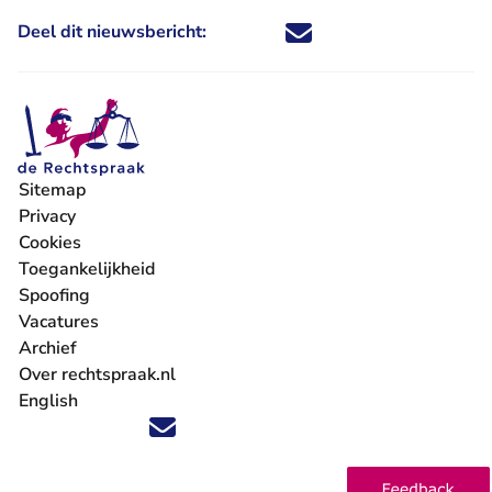
Deel dit nieuwsbericht:
Deel dit nieuwsbericht via X - U 
Deel dit nieuwsbericht via Fa
Deel dit nieuwsbericht via
Deel dit nieuwsbericht
Sitemap
Privacy
Cookies
Toegankelijkheid
Spoofing
Vacatures
- U verlaat Rechtspraak.nl
Archief
Over rechtspraak.nl
English
Volg ons op X (Twitter) - U verlaat Rechtspraak.nl
Volg ons op Facebook - U verlaat Rechtspraak.nl
Volg ons op Instagram - U verlaat Rechtspraak.nl
Volg ons op Youtube - U verlaat Rechtspraak.nl
Volg ons op LinkedIn - U verlaat Rechtspraak.n
'Blijf op de hoogte' nieuwsbrief - U verlaat