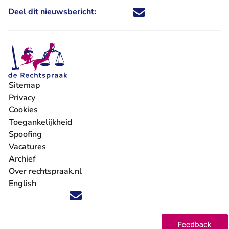
Deel dit nieuwsbericht:
Deel dit nieuwsbericht via X - U 
Deel dit nieuwsbericht via Fa
Deel dit nieuwsbericht via
Deel dit nieuwsbericht
Sitemap
Privacy
Cookies
Toegankelijkheid
Spoofing
Vacatures
- U verlaat Rechtspraak.nl
Archief
Over rechtspraak.nl
English
Volg ons op X (Twitter) - U verlaat Rechtspraak.nl
Volg ons op Facebook - U verlaat Rechtspraak.nl
Volg ons op Instagram - U verlaat Rechtspraak.nl
Volg ons op Youtube - U verlaat Rechtspraak.nl
Volg ons op LinkedIn - U verlaat Rechtspraak.n
'Blijf op de hoogte' nieuwsbrief - U verlaat