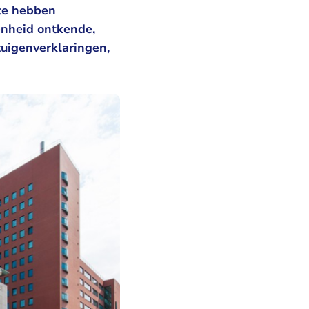
 te hebben
enheid ontkende,
tuigenverklaringen,