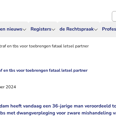
Zo
 en nieuws
Registers
de Rechtspraak
Profes
raf en tbs voor toebrengen fataal letsel partner
f en tbs voor toebrengen fataal letsel partner
ber 2024
dam heeft vandaag een 36-jarige man veroordeeld tot
tbs met dwangverpleging voor zware mishandeling va