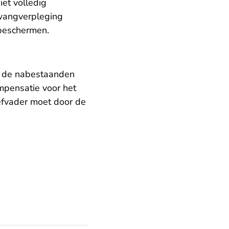
iet volledig
dwangverpleging
 beschermen.
n de nabestaanden
ompensatie voor het
efvader moet door de