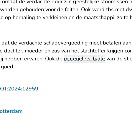
, omdat de verdachte door zijn geestelijke stoornissen n
n worden gehouden voor de feiten. Ook werd tbs met 
co op herhaling te verkleinen en de maatschappij zo te
t dat de verdachte schadevergoeding moet betalen aa
De dochter, moeder en zus van het slachtoffer krijgen c
zij hebben ervaren. Ook de
materiële schade
van de sti
rgoed.
- U verlaat Rechtspraak.nl
ROT:2024:12959
Rotterdam