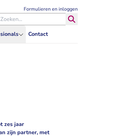
- U verlaat Rechtspraak.nl
Formulieren en inloggen
eken binnen de Rechtspraak
Zoeken
sionals
Contact
 zes jaar
n zijn partner, met