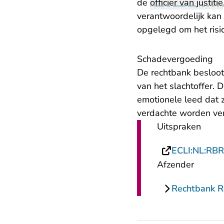
de
officier van justitie
verantwoordelijk ka
opgelegd om het risi
Schadevergoeding
De rechtbank besloo
van het slachtoffer. 
emotionele leed dat 
verdachte worden ve
Uitspraken
ECLI:NL:RB
Afzender
Rechtbank 