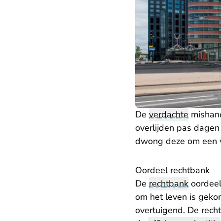
De
verdachte
mishand
overlijden pas dagen l
dwong deze om een va
Oordeel rechtbank
De
rechtbank
oordeeld
om het leven is geko
overtuigend. De recht