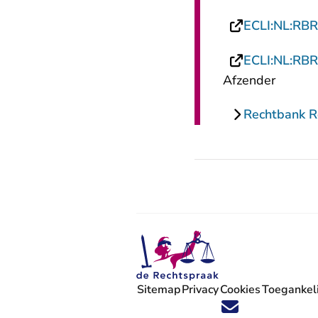
ECLI:NL:RB
ECLI:NL:RB
Afzender
Rechtbank 
Sitemap
Privacy
Cookies
Toegankeli
Volg ons op X (Twitter) - U verlaat
Volg ons op Facebook - U verlaa
Volg ons op Instagram - U ve
Volg ons op Youtube - U 
Volg ons op LinkedIn -
'Blijf op de hoogte