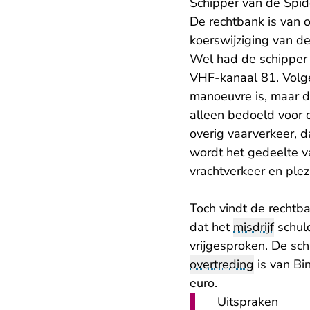
Schipper van de Spid
De rechtbank is van 
koerswijziging van de
Wel had de schipper 
VHF-kanaal 81. Volge
manoeuvre is, maar da
alleen bedoeld voor d
overig vaarverkeer, d
wordt het gedeelte 
vrachtverkeer en plez
Toch vindt de rechtba
dat het
misdrijf
schuld
vrijgesproken. De sc
overtreding
is van Bi
euro.
Uitspraken