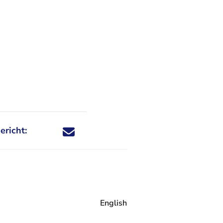
ericht:
Deel dit nieuwsbericht via X - U verlaat Rechtspraa
Deel dit nieuwsbericht via Facebook - U verlaat
Deel dit nieuwsbericht via e-mail
Deel dit nieuwsbericht via LinkedIn - U v
English