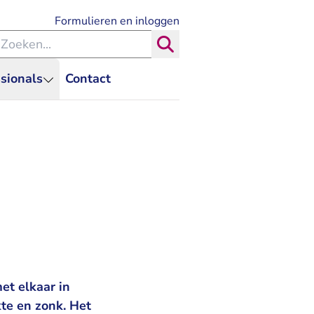
- U verlaat Rechtspraak.nl
Formulieren en inloggen
eken binnen de Rechtspraak
Zoeken
sionals
Contact
et elkaar in
te en zonk. Het