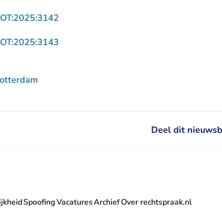
- U verlaat Rechtspraak.nl
ROT:2025:3142
- U verlaat Rechtspraak.nl
ROT:2025:3143
Rotterdam
Deel dit nieuwsb
jkheid
Spoofing
Vacatures
Archief
Over rechtspraak.nl
- U verlaat Rechtspraak.nl
 Rechtspraak.nl
t Rechtspraak.nl
rlaat Rechtspraak.nl
verlaat Rechtspraak.nl
 U verlaat Rechtspraak.nl
' nieuwsbrief - U verlaat Rechtspraak.nl