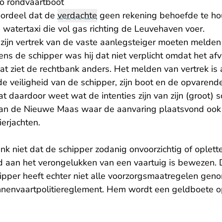
o rondvaartboot
oordeel dat de
verdachte
geen rekening behoefde te ho
 watertaxi die vol gas richting de Leuvehaven voer.
zijn vertrek van de vaste aanlegsteiger moeten melden
ns de schipper was hij dat niet verplicht omdat het af
t ziet de rechtbank anders. Het melden van vertrek is al
e veiligheid van de schipper, zijn boot en de opvarend
at daardoor weet wat de intenties zijn van zijn (groot) 
van de Nieuwe Maas waar de aanvaring plaatsvond ook
ierjachten.
nk niet dat de schipper zodanig onvoorzichtig of oplett
 aan het verongelukken van een vaartuig is bewezen. 
hipper heeft echter niet alle voorzorgsmaatregelen gen
nnenvaartpolitiereglement. Hem wordt een geldboete 