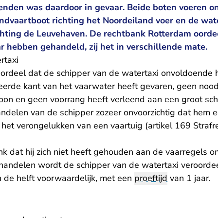
renden was daardoor in gevaar. Beide boten voeren o
ondvaartboot richting het Noordeiland voer en de wat
chting de Leuvehaven. De rechtbank Rotterdam oordee
r hebben gehandeld, zij het in verschillende mate.
rtaxi
oordeel dat de schipper van de watertaxi onvoldoende h
eerde kant van het vaarwater heeft gevaren, geen noodz
oon en geen voorrang heeft verleend aan een groot sch
andelen van de schipper zozeer onvoorzichtig dat hem ee
 het verongelukken van een vaartuig (artikel 169 Strafre
nk dat hij zich niet heeft gehouden aan de vaarregels o
 handelen wordt de schipper van de watertaxi veroorde
 de helft voorwaardelijk, met een
proeftijd
van 1 jaar.