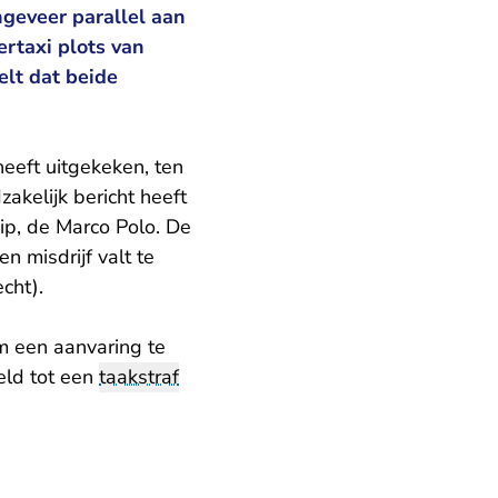
ngeveer parallel aan
ertaxi plots van
lt dat beide
eeft uitgekeken, ten
akelijk bericht heeft
ip, de Marco Polo. De
n misdrijf valt te
cht).
m een aanvaring te
eld tot een
taakstraf