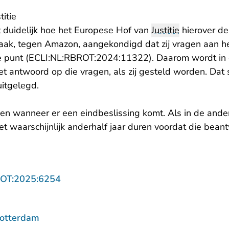
itie
t duidelijk hoe het Europese Hof van
Justitie
hierover de
zaak, tegen Amazon, aangekondigd dat zij vragen aan h
- U verlaat Rechtsp
e punt (
ECLI:NL:RBROT:2024:11322
). Daarom wordt in
antwoord op die vragen, als zij gesteld worden. Dat st
uitgelegd.
ggen wanneer er een eindbeslissing komt. Als in de and
t waarschijnlijk anderhalf jaar duren voordat die beant
- U verlaat Rechtspraak.nl
ROT:2025:6254
Rotterdam