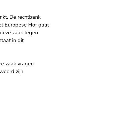
nkt. De rechtbank
et Europese Hof gaat
raak.nl
 deze zaak tegen
aat in dit
ere zaak vragen
woord zijn.