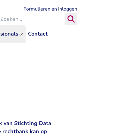
- U verlaat Rechtspraak.nl
Formulieren en inloggen
eken binnen de Rechtspraak
Zoeken
sionals
Contact
 van Stichting Data
e rechtbank kan op