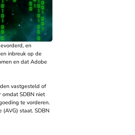
gevorderd, en
 en inbreuk op de
 komen en dat Adobe
rden vastgesteld of
er omdat SDBN niet
goeding te vorderen.
ie (AVG) staat. SDBN