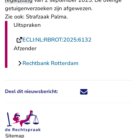
regiezitting
van 2 september 2025. De overige
getuigenverzoeken zijn afgewezen.
Zie ook:
Strafzaak Palma
.
Uitspraken
- U verlaat Rechts
ECLI:NL:RBROT:2025:6132
Afzender
Rechtbank Rotterdam
Deel dit nieuwsbericht:
Deel dit nieuwsbericht via X - U 
Deel dit nieuwsbericht via Fa
Deel dit nieuwsbericht via
Deel dit nieuwsbericht
Sitemap