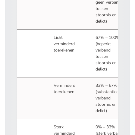
geen verband
tussen
stoornis en
delict)
2.
Licht
67% – 100%
verminderd
(beperkt
toerekenen
verband
tussen
stoornis en
delict)
3.
Verminderd
33% – 67%
toerekenen
(substantieel
verband
stoornis en
delict)
4.
Sterk
0% – 33%
verminderd
(sterk verband