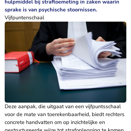
- U verlaat 
hulpmiddel bij straftoemeting in zaken
waarin
sprake is van psychische stoornissen.
Vijfpuntenschaal
Deze aanpak, die uitgaat van een vijfpuntsschaal
voor de mate van toerekenbaarheid, biedt rechters
concrete handvatten om op inzichtelijke en
gestructureerde wijze tot strafoplegging te komen.