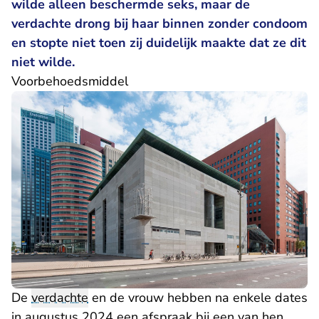
wilde alleen beschermde seks, maar de
verdachte drong bij haar binnen zonder condoom
en stopte niet toen zij duidelijk maakte dat ze dit
niet wilde.
Voorbehoedsmiddel
De
verdachte
en de vrouw hebben na enkele dates
in augustus 2024 een afspraak bij een van hen